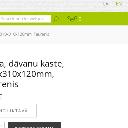
LV
EN
0
 310x310x120mm, Taurenis
a, dāvanu kaste,
x310x120mm,
renis
€
 NOLIKTAVĀ