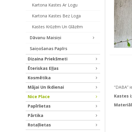
Kartona Kastes Ar Logu
Kartona Kastes Bez Loga
Kastes Krūzēm Un Glāzēm
Dāvanu Maisiņi
Saiņošanas Papīrs
Dizaina Priekšmeti
Ēteriskas Eļļas
Kosmētika
Mājai Un Ikdienai
“DABA” ie
Kastes 
Nice Place
Materiāl
Papīrlietas
Pārtika
Rotaļlietas