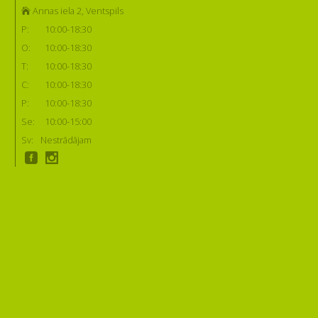
Annas iela 2, Ventspils
P:
10:00-18:30
O:
10:00-18:30
T:
10:00-18:30
C:
10:00-18:30
P:
10:00-18:30
Se:
10:00-15:00
Sv:
Nestrādājam