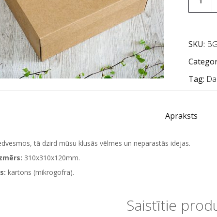
SKU:
BG
Categor
Tag:
Da
Apraksts
dvesmos, tā dzird mūsu klusās vēlmes un neparastās idejas.
izmērs:
310x310x120mm.
s:
kartons (mikrogofra).
Saistītie prod