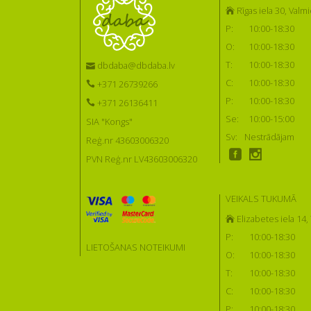
Rīgas iela 30, Valmi
P:
10:00-18:30
O:
10:00-18:30
T:
10:00-18:30
dbdaba@dbdaba.lv
C:
10:00-18:30
+371 26739266
P:
10:00-18:30
+371 26136411
Se:
10:00-15:00
SIA "Kongs"
Sv:
Nestrādājam
Reģ.nr 43603006320
PVN Reģ.nr LV43603006320
VEIKALS TUKUMĀ
Elizabetes iela 14
P:
10:00-18:30
LIETOŠANAS NOTEIKUMI
O:
10:00-18:30
T:
10:00-18:30
C:
10:00-18:30
P:
10:00-18:30