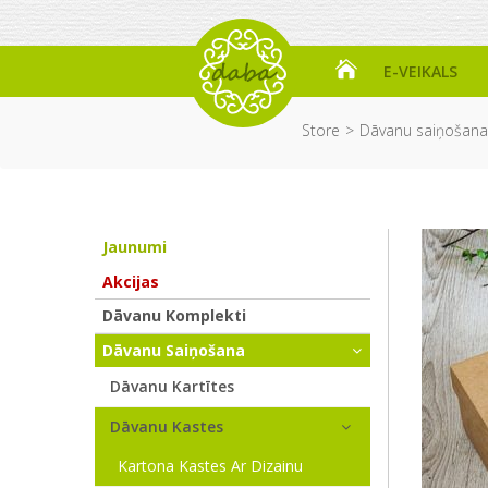
E-VEIKALS
Store
Dāvanu saiņošana
Jaunumi
Akcijas
Dāvanu Komplekti
Dāvanu Saiņošana
Dāvanu Kartītes
Dāvanu Kastes
Kartona Kastes Ar Dizainu