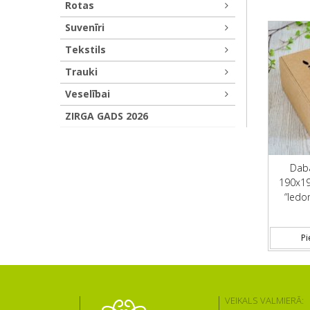
Rotas
Suvenīri
Tekstils
Trauki
Veselībai
ZIRGA GADS 2026
Daba
190x1
“Iedo
Pi
VEIKALS VALMIERĀ: