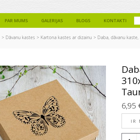
PAR MUMS
GALERIJAS
BLOGS
KONTAKTI
Dāvanu kastes
Kartona kastes ar dizainu
Daba, dāvanu kaste,
Dab
310
Tau
6,95
IR