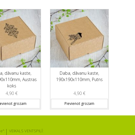
a, dāvanu kaste,
Daba, dāvanu kaste,
90x110mm, Austras
190x190x110mm, Putns
koks
4,90
€
4,90
€
ievienot grozam
Pievienot grozam
e":
VEIKALS VENTSPILĪ: