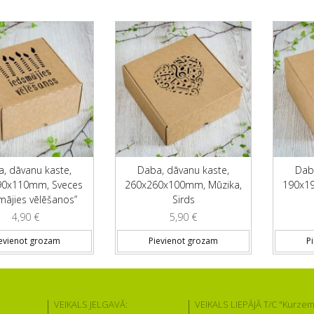
, dāvanu kaste,
Daba, dāvanu kaste,
Dab
90x110mm, Sveces
260x260x100mm, Mūzika,
190x1
mājies vēlēšanos”
Sirds
4,90
€
5,90
€
evienot grozam
Pievienot grozam
P
VEIKALS JELGAVĀ:
VEIKALS LIEPĀJĀ T/C "Kurzem