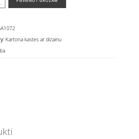
PIEVIENOT GROZAM
A1072
y:
Kartona kastes ar dizainu
ba
ukti