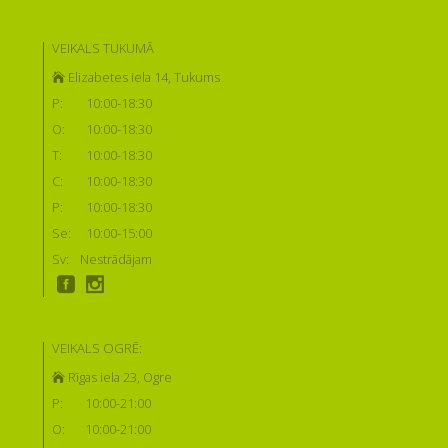
VEIKALS TUKUMĀ
Elizabetes iela 14, Tukums
P:
10:00-18:30
O:
10:00-18:30
T:
10:00-18:30
C:
10:00-18:30
P:
10:00-18:30
Se:
10:00-15:00
Sv:
Nestrādājam
VEIKALS OGRĒ:
Rīgas iela 23, Ogre
P:
10:00-21:00
O:
10:00-21:00