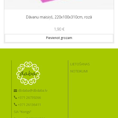
Dāvanu maisiņš, 220x100x310cm, rozā
1,90
€
Pievienot grozam
LIETOŠANAS
NOTEIKUMI
dbdaba@dbdaba.lv
+371 26739266
+371 26136411
SIA "Kongs"