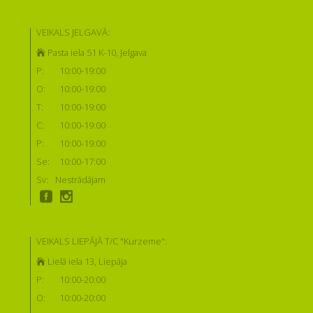
VEIKALS JELGAVĀ:
Pasta iela 51 K-10, Jelgava
P:
10:00-19:00
O:
10:00-19:00
T:
10:00-19:00
C:
10:00-19:00
P:
10:00-19:00
Se:
10:00-17:00
Sv:
Nestrādājam
VEIKALS LIEPĀJĀ T/C "Kurzeme":
Lielā iela 13, Liepāja
P:
10:00-20:00
O:
10:00-20:00