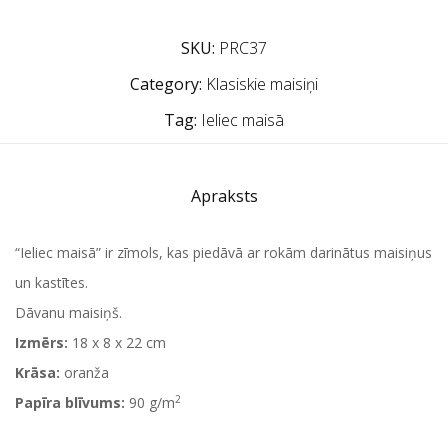
SKU:
PRC37
Category:
Klasiskie maisiņi
Tag:
Ieliec maisā
Apraksts
“Ieliec maisā” ir zīmols, kas piedāvā ar rokām darinātus maisiņus
un kastītes.
Dāvanu maisiņš.
Izmērs:
18 x 8 x 22 cm
Krāsa:
oranža
2
Papīra blīvums:
90 g/m