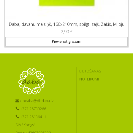
Daba, dāvanu maisiņš, 160x210mm, spilgti zaļš, Zaķis, Mīļoju
2,90
€
Pievienot grozam
LIETOŠANAS
NOTEIKUMI
dbdaba@dbdaba.lv
+371 26739266
+371 26136411
SIA "Kongs"
Reģ.nr 43603006320