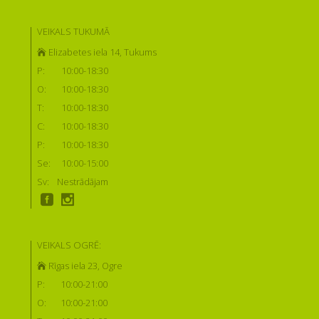
VEIKALS TUKUMĀ
Elizabetes iela 14, Tukums
P:
10:00-18:30
O:
10:00-18:30
T:
10:00-18:30
C:
10:00-18:30
P:
10:00-18:30
Se:
10:00-15:00
Sv:
Nestrādājam
VEIKALS OGRĒ:
Rīgas iela 23, Ogre
P:
10:00-21:00
O:
10:00-21:00