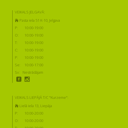
VEIKALS JELGAVĀ:
Pasta iela 51 K-10, Jelgava
P:
10:00-19:00
O:
10:00-19:00
T:
10:00-19:00
C:
10:00-19:00
P:
10:00-19:00
Se:
10:00-17:00
Sv:
Nestrādājam
VEIKALS LIEPĀJĀ T/C "Kurzeme":
Lielā iela 13, Liepāja
P:
10:00-20:00
O:
10:00-20:00