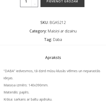
PIEVIENOT GROZAM
SKU:
BGA5212
Category:
Maisiņi ar dizainu
Tag:
Daba
Apraksts
“DABA” iedvesmos, tā dzird mūsu klusās vēlmes un neparastās
idejas.
Maisiņa izmērs: 140x390mm.
Materiāls: papīrs.
Krāsa: sarkans ar baltu apdruku.