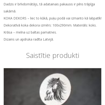
Dadzis ir brīvdomātājs, tā adatainais pakausis ir pilns trāpīga
sakāmā.
KOKA DEKORS – liec to kūkā, puķu podā vai izmanto kā labpatīk!
Dekoratīvā koka dekora izmērs: 100x290mm. Materiāls: koks.
Krāsa – melna uz baltas pamatnes.
Dizains un apdruka radīta Latvijā.
Saistītie produkti