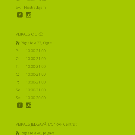
Sv:
Nestrādājam
VEIKALS OGRĒ:
Rīgas iela 23, Ogre
P:
10:00-21:00
O:
10:00-21:00
T:
10:00-21:00
C:
10:00-21:00
P:
10:00-21:00
Se:
10:00-21:00
Sv:
10:00-20:00
VEIKALS JELGAVĀ T/C "RAF Centrs":
Rīgas iela 48, Jelgava