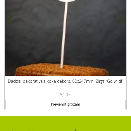
Dadzis, dekoratīvais koka dekors, 80x247mm, Zirgs “Go wild!”
5,20
€
Pievienot grozam