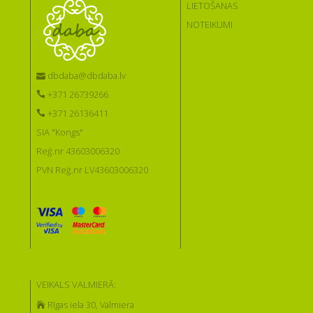
LIETOŠANAS
NOTEIKUMI
dbdaba@dbdaba.lv
+371 26739266
+371 26136411
SIA "Kongs"
Reģ.nr 43603006320
PVN Reģ.nr LV43603006320
VEIKALS VALMIERĀ:
Rīgas iela 30, Valmiera