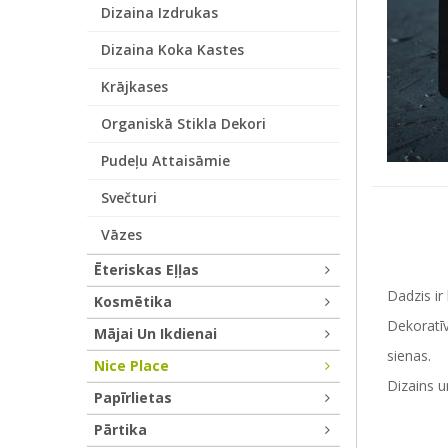
Dizaina Izdrukas
Dizaina Koka Kastes
Krājkases
Organiskā Stikla Dekori
Pudeļu Attaisāmie
Svečturi
Vāzes
Ēteriskas Eļļas
Dadzis ir
Kosmētika
Dekoratīv
Mājai Un Ikdienai
sienas.
Nice Place
Dizains u
Papīrlietas
Pārtika