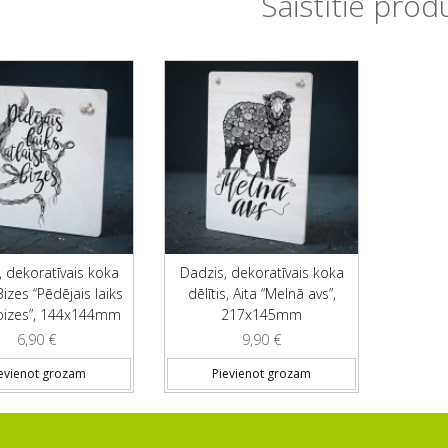
Saistītie prod
, dekoratīvais koka
Dadzis, dekoratīvais koka
 Bizes “Pēdējais laiks
dēlītis, Aita “Melnā avs”,
 bizes”, 144x144mm
217x145mm
6,90
€
9,90
€
evienot grozam
Pievienot grozam