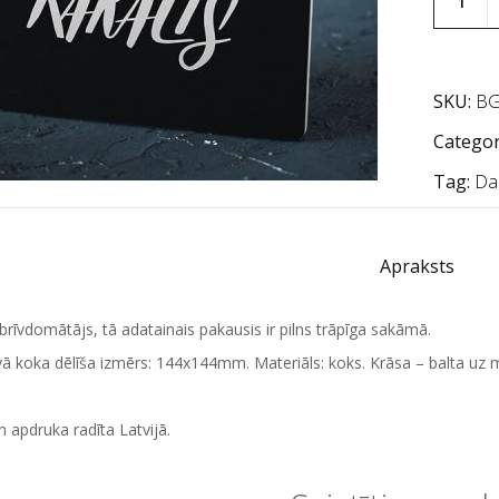
SKU:
BG
Categor
Tag:
Da
Apraksts
 brīvdomātājs, tā adatainais pakausis ir pilns trāpīga sakāmā.
ā koka dēlīša izmērs: 144x144mm. Materiāls: koks. Krāsa – balta uz m
n apdruka radīta Latvijā.