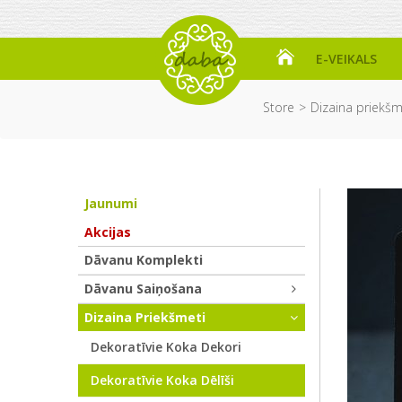
E-VEIKALS
Store
Dizaina priekšm
Jaunumi
Akcijas
Dāvanu Komplekti
Dāvanu Saiņošana
Dizaina Priekšmeti
Dekoratīvie Koka Dekori
Dekoratīvie Koka Dēlīši