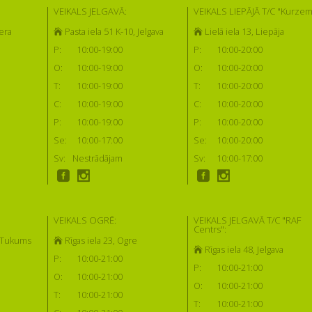
VEIKALS JELGAVĀ:
VEIKALS LIEPĀJĀ T/C "Kurzem
era
Pasta iela 51 K-10, Jelgava
Lielā iela 13, Liepāja
P:
10:00-19:00
P:
10:00-20:00
O:
10:00-19:00
O:
10:00-20:00
T:
10:00-19:00
T:
10:00-20:00
C:
10:00-19:00
C:
10:00-20:00
P:
10:00-19:00
P:
10:00-20:00
Se:
10:00-17:00
Se:
10:00-20:00
Sv:
Nestrādājam
Sv:
10:00-17:00
VEIKALS OGRĒ:
VEIKALS JELGAVĀ T/C "RAF
Centrs":
, Tukums
Rīgas iela 23, Ogre
Rīgas iela 48, Jelgava
P:
10:00-21:00
P:
10:00-21:00
O:
10:00-21:00
O:
10:00-21:00
T:
10:00-21:00
T:
10:00-21:00