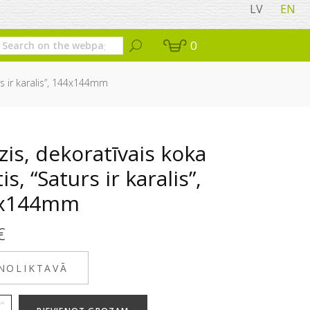
LV
EN
0
rs ir karalis”, 144x144mm
is, dekoratīvais koka
tis, “Saturs ir karalis”,
x144mm
€
 NOLIKTAVĀ