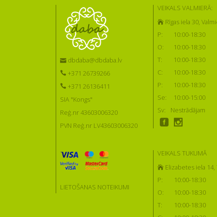
VEIKALS VALMIERĀ:
Rīgas iela 30, Valmi
P:
10:00-18:30
O:
10:00-18:30
T:
10:00-18:30
dbdaba@dbdaba.lv
C:
10:00-18:30
+371 26739266
P:
10:00-18:30
+371 26136411
Se:
10:00-15:00
SIA "Kongs"
Sv:
Nestrādājam
Reģ.nr 43603006320
PVN Reģ.nr LV43603006320
VEIKALS TUKUMĀ
Elizabetes iela 14
P:
10:00-18:30
LIETOŠANAS NOTEIKUMI
O:
10:00-18:30
T:
10:00-18:30