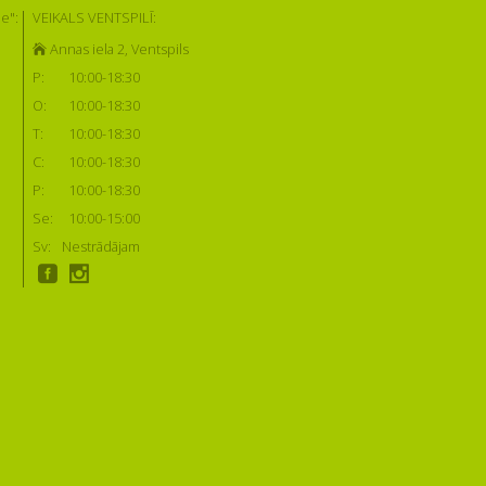
e":
VEIKALS VENTSPILĪ:
Annas iela 2, Ventspils
P:
10:00-18:30
O:
10:00-18:30
T:
10:00-18:30
C:
10:00-18:30
P:
10:00-18:30
Se:
10:00-15:00
Sv:
Nestrādājam