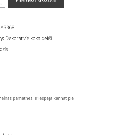
PIEVIENOT GROZAM
A3368
y:
Dekoratīvie koka dēlīši
dzis
elnas pamatnes. Ir iespēja karināt pie