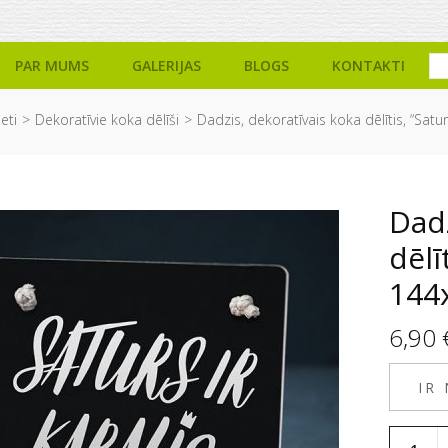
PAR MUMS
GALERIJAS
BLOGS
KONTAKTI
eti
Dekoratīvie koka dēlīši
Dadzis, dekoratīvais koka dēlītis, “Satu
Dadz
dēlī
144
6,90
IR