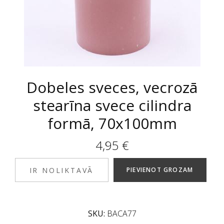
Dobeles sveces, vecrozā
stearīna svece cilindra
formā, 70x100mm
4,95
€
IR NOLIKTAVĀ
PIEVIENOT GROZAM
SKU:
BACA77