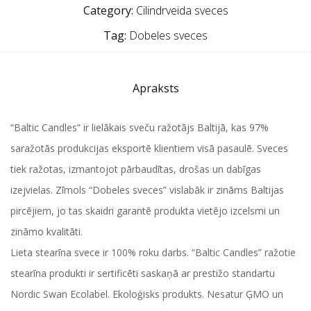
Category:
Cilindrveida sveces
Tag:
Dobeles sveces
Apraksts
“Baltic Candles” ir lielākais sveču ražotājs Baltijā, kas 97%
saražotās produkcijas eksportē klientiem visā pasaulē. Sveces
tiek ražotas, izmantojot pārbaudītas, drošas un dabīgas
izejvielas. Zīmols “Dobeles sveces” vislabāk ir zināms Baltijas
pircējiem, jo tas skaidri garantē produkta vietējo izcelsmi un
zināmo kvalitāti.
Lieta stearīna svece ir 100% roku darbs. “Baltic Candles” ražotie
stearīna produkti ir sertificēti saskaņā ar prestižo standartu
Nordic Swan Ecolabel. Ekoloģisks produkts. Nesatur ĢMO un