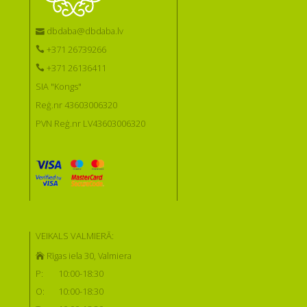
dbdaba@dbdaba.lv
+371 26739266
+371 26136411
SIA "Kongs"
Reģ.nr 43603006320
PVN Reģ.nr LV43603006320
VEIKALS VALMIERĀ:
Rīgas iela 30, Valmiera
P:
10:00-18:30
O:
10:00-18:30