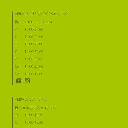
VEIKALS LIEPĀJĀ T/C "Kurzeme":
Lielā iela 13, Liepāja
P:
10:00-20:00
O:
10:00-20:00
T:
10:00-20:00
C:
10:00-20:00
P:
10:00-20:00
Se:
10:00-20:00
Sv:
10:00-17:00
VEIKALS VENTSPILĪ:
Annas iela 2, Ventspils
P:
10:00-18:30
O:
10:00-18:30