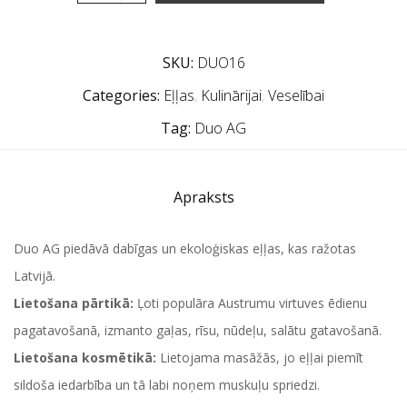
SKU:
DUO16
Categories:
Eļļas
,
Kulinārijai
,
Veselībai
Tag:
Duo AG
Apraksts
Duo AG piedāvā dabīgas un ekoloģiskas eļļas, kas ražotas
Latvijā.
Lietošana pārtikā:
Ļoti populāra Austrumu virtuves ēdienu
pagatavošanā, izmanto gaļas, rīsu, nūdeļu, salātu gatavošanā.
Lietošana kosmētikā:
Lietojama masāžās, jo eļļai piemīt
sildoša iedarbība un tā labi noņem muskuļu spriedzi.