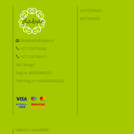
LIETOŠANAS
NOTEIKUMI
dbdaba@dbdaba.lv
+371 26739266
+371 26136411
SIA "Kongs"
Reģ.nr 43603006320
PVN Reģ.nr LV43603006320
VEIKALS VALMIERĀ: