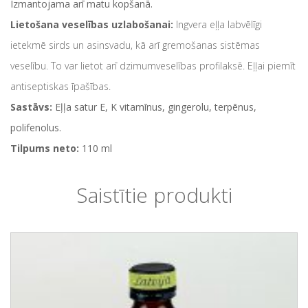
Izmantojama arī matu kopšanā.
Lietošana veselības uzlabošanai:
Ingvera eļļa labvēlīgi
ietekmē sirds un asinsvadu, kā arī gremošanas sistēmas
veselību. To var lietot arī dzimumveselības profilaksē. Eļļai piemīt
antiseptiskas īpašības.
Sastāvs:
Eļļa satur E, K vitamīnus, gingerolu, terpēnus,
polifenolus.
Tilpums neto:
110 ml
Saistītie produkti