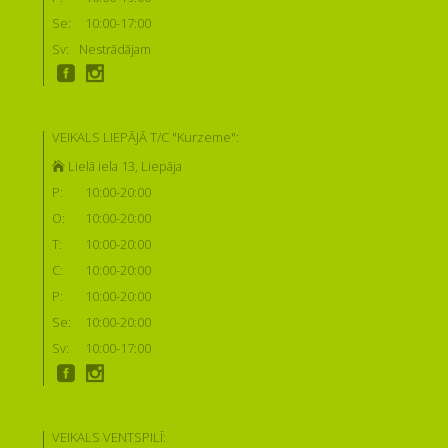
Se:
10:00-17:00
Sv:
Nestrādājam
VEIKALS LIEPĀJĀ T/C "Kurzeme":
Lielā iela 13, Liepāja
P:
10:00-20:00
O:
10:00-20:00
T:
10:00-20:00
C:
10:00-20:00
P:
10:00-20:00
Se:
10:00-20:00
Sv:
10:00-17:00
VEIKALS VENTSPILĪ: