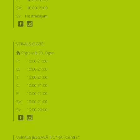
Se:
10:00-15:00
Sv:
Nestrādājam
VEIKALS OGRĒ:
Rīgas iela 23, Ogre
P:
10:00-21:00
O:
10:00-21:00
T:
10:00-21:00
C:
10:00-21:00
P:
10:00-21:00
Se:
10:00-21:00
Sv:
10:00-20:00
VEIKALS JELGAVĀ T/C "RAF Centrs":