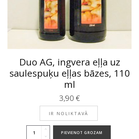
Duo AG, ingvera eļļa uz
saulespuķu eļļas bāzes, 110
ml
3,90
€
IR NOLIKTAVĀ
PIEVIENOT GROZAM