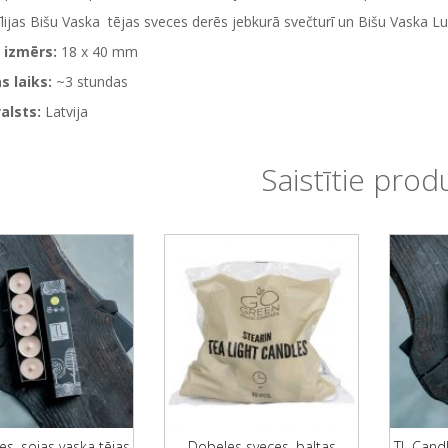
lijas Bišu Vaska tējas sveces derēs jebkurā svečturī un Bišu Vaska Lu
 izmērs:
18 x 40 mm
 laiks:
~3 stundas
alsts:
Latvija
Saistītie prod
es, sojas vaska tējas
Dobeles sveces, baltas
TL Candl