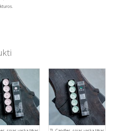
kturos.
ukti
es, sojas vaska tējas
TL Candles, sojas vaska tējas