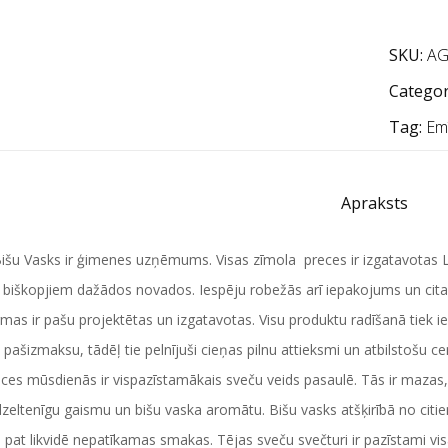
SKU:
AG
Categor
Tag:
Emī
Apraksts
Bišu Vasks ir ģimenes uzņēmums. Visas zīmola preces ir izgatavotas La
 biškopjiem dažādos novados. Iespēju robežās arī iepakojums un citas 
mas ir pašu projektētas un izgatavotas. Visu produktu radīšanā tiek ieg
 pašizmaksu, tādēļ tie pelnījuši cieņas pilnu attieksmi un atbilstošu ce
ces mūsdienās ir vispazīstamākais sveču veids pasaulē. Tās ir mazas, 
zeltenīgu gaismu un bišu vaska aromātu. Bišu vasks atšķirībā no citie
 pat likvidē nepatīkamas smakas. Tējas sveču svečturi ir pazīstami vis