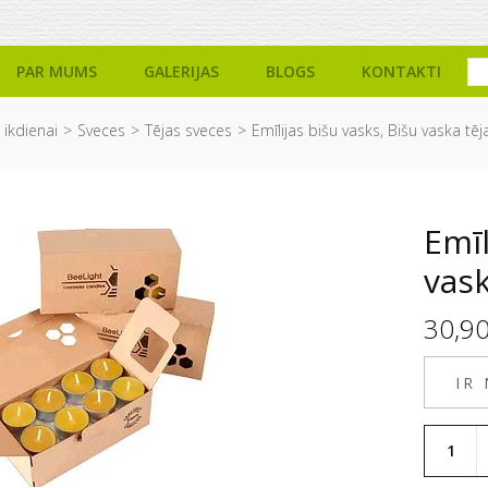
PAR MUMS
GALERIJAS
BLOGS
KONTAKTI
 ikdienai
Sveces
Tējas sveces
Emīlijas bišu vasks, Bišu vaska tē
Emīl
vask
30,9
IR