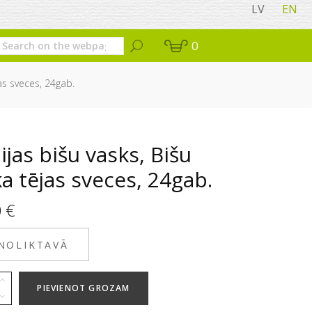
LV
EN
0
jas sveces, 24gab.
ijas bišu vasks, Bišu
a tējas sveces, 24gab.
0
€
 NOLIKTAVĀ
PIEVIENOT GROZAM