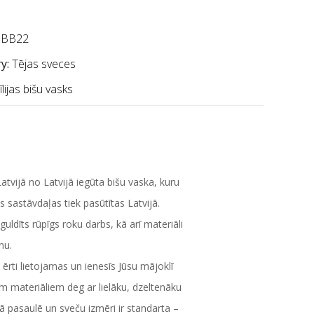
BB22
y:
Tējas sveces
lijas bišu vasks
tvijā no Latvijā iegūta bišu vaska, kuru
sastāvdaļas tiek pasūtītas Latvijā.
uldīts rūpīgs roku darbs, kā arī materiāli
nu.
ērti lietojamas un ienesīs Jūsu mājoklī
m materiāliem deg ar lielāku, dzeltenāku
ā pasaulē un sveču izmēri ir standarta –