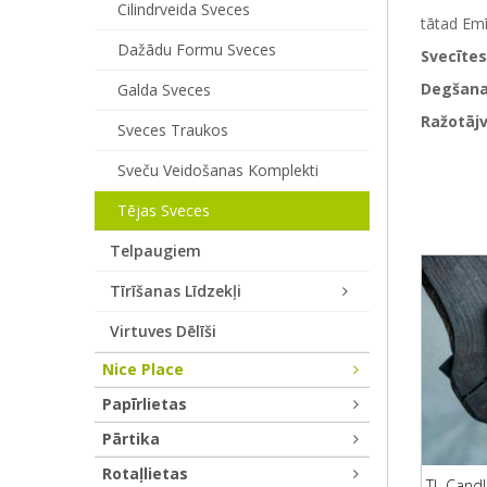
Cilindrveida Sveces
tātad Emī
Dažādu Formu Sveces
Svecītes
Degšanas
Galda Sveces
Ražotājv
Sveces Traukos
Sveču Veidošanas Komplekti
Tējas Sveces
Telpaugiem
Tīrīšanas Līdzekļi
Virtuves Dēlīši
Nice Place
Papīrlietas
Pārtika
Rotaļlietas
TL Candl