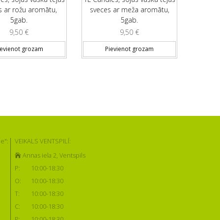
s ar rožu aromātu,
sveces ar meža aromātu,
5gab.
5gab.
9,50
€
9,50
€
ievienot grozam
Pievienot grozam
e":
VEIKALS VENTSPILĪ:
Annas iela 2, Ventspils
P:
10:00-18:30
O:
10:00-18:30
T:
10:00-18:30
C:
10:00-18:30
P:
10:00-18:30