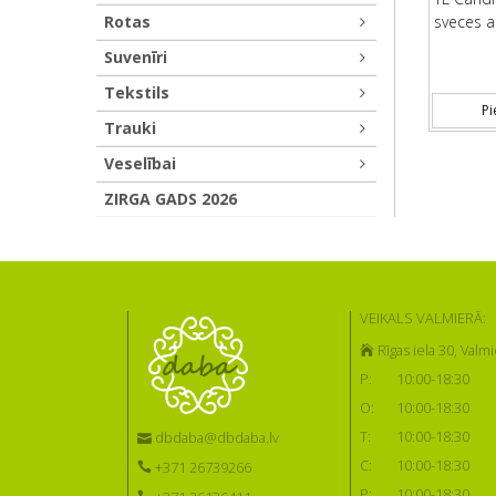
Rotas
sveces a
Suvenīri
Tekstils
Pi
Trauki
Veselībai
ZIRGA GADS 2026
VEIKALS VALMIERĀ:
Rīgas iela 30, Valmi
P:
10:00-18:30
O:
10:00-18:30
T:
10:00-18:30
dbdaba@dbdaba.lv
C:
10:00-18:30
+371 26739266
P:
10:00-18:30