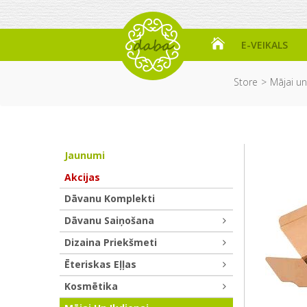
E-VEIKALS
Store
Mājai un
Jaunumi
Akcijas
Dāvanu Komplekti
Dāvanu Saiņošana
Dizaina Priekšmeti
Ēteriskas Eļļas
Kosmētika