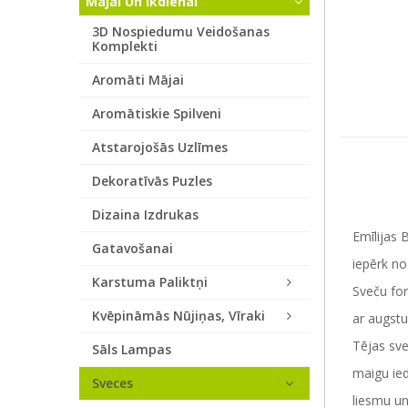
Mājai Un Ikdienai
3D Nospiedumu Veidošanas
Komplekti
Aromāti Mājai
Aromātiskie Spilveni
Atstarojošās Uzlīmes
Dekoratīvās Puzles
Dizaina Izdrukas
Emīlijas 
Gatavošanai
iepērk no
Karstuma Paliktņi
Sveču for
Kvēpināmās Nūjiņas, Vīraki
ar augstu
Tējas sve
Sāls Lampas
maigu ied
Sveces
liesmu un