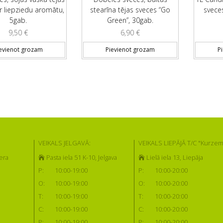
r liepziedu aromātu,
stearīna tējas sveces “Go
svece
5gab.
Green”, 30gab.
9,50
€
6,90
€
evienot grozam
Pievienot grozam
P
VEIKALS JELGAVĀ:
VEIKALS LIEPĀJĀ T/C "Kurzem
era
Pasta iela 51 K-10, Jelgava
Lielā iela 13, Liepāja
P:
10:00-19:00
P:
10:00-20:00
O:
10:00-19:00
O:
10:00-20:00
T:
10:00-19:00
T:
10:00-20:00
C:
10:00-19:00
C:
10:00-20:00
P:
10:00-19:00
P:
10:00-20:00