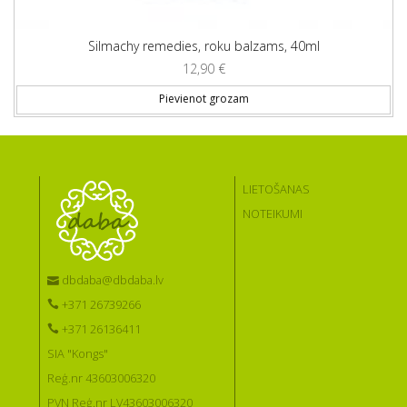
Silmachy remedies, roku balzams, 40ml
12,90
€
Pievienot grozam
LIETOŠANAS
NOTEIKUMI
dbdaba@dbdaba.lv
+371 26739266
+371 26136411
SIA "Kongs"
Reģ.nr 43603006320
PVN Reģ.nr LV43603006320