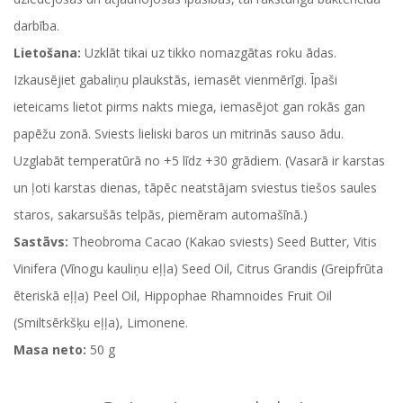
darbība.
Lietošana:
Uzklāt tikai uz tikko nomazgātas roku ādas.
Izkausējiet gabaliņu plaukstās, iemasēt vienmērīgi. Īpaši
ieteicams lietot pirms nakts miega, iemasējot gan rokās gan
papēžu zonā. Sviests lieliski baros un mitrinās sauso ādu.
Uzglabāt temperatūrā no +5 līdz +30 grādiem. (Vasarā ir karstas
un ļoti karstas dienas, tāpēc neatstājam sviestus tiešos saules
staros, sakarsušās telpās, piemēram automašīnā.)
Sastāvs:
Theobroma Cacao (Kakao sviests) Seed Butter, Vitis
Vinifera (Vīnogu kauliņu eļļa) Seed Oil, Citrus Grandis (Greipfrūta
ēteriskā eļļa) Peel Oil, Hippophae Rhamnoides Fruit Oil
(Smiltsērkšķu eļļa), Limonene.
Masa neto:
50 g