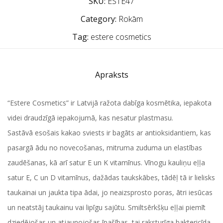
SKU:
ESTE47
Category:
Rokām
Tag:
estere cosmetics
Apraksts
“Estere Cosmetics” ir Latvijā ražota dabīga kosmētika, iepakota
videi draudzīgā iepakojumā, kas nesatur plastmasu.
Sastāvā esošais kakao sviests ir bagāts ar antioksidantiem, kas
pasargā ādu no novecošanas, mitruma zuduma un elastības
zaudēšanas, kā arī satur E un K vitamīnus. Vīnogu kauliņu eļļa
satur E, C un D vitamīnus, dažādas taukskābes, tādēļ tā ir lielisks
taukainai un jaukta tipa ādai, jo neaizsprosto poras, ātri iesūcas
un neatstāj taukainu vai lipīgu sajūtu. Smiltsērkšķu eļļai piemīt
dziedējošas un atjaunojošas īpašības, tai raksturīga baktericīda