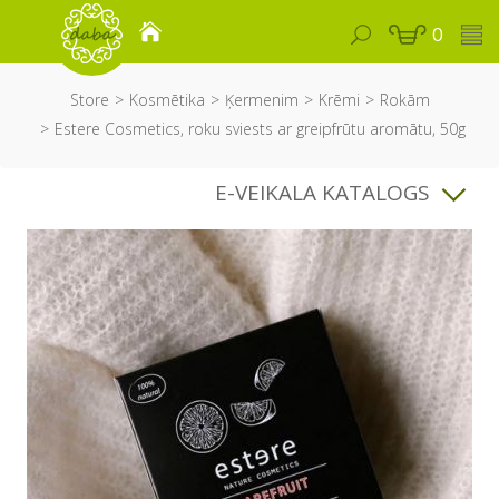
0
Store
Kosmētika
Ķermenim
Krēmi
Rokām
Estere Cosmetics, roku sviests ar greipfrūtu aromātu, 50g
E-VEIKALA KATALOGS