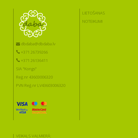
LIETOŠANAS
NOTEIKUMI
dbdaba@dbdaba.lv
+371 26739266
+371 26136411
SIA "Kongs"
Reģ.nr 43603006320
PVN Reģ.nr LV43603006320
VEIKALS VALMIERĀ: