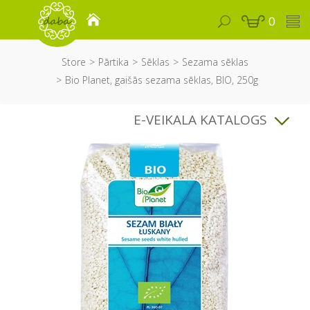
0
Store
Pārtika
Sēklas
Sezama sēklas
Bio Planet, gaišās sezama sēklas, BIO, 250g
E-VEIKALA KATALOGS