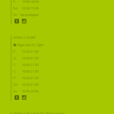
P:
10:00-18:30
Se:
10:00-15:00
Sv:
Nestrādājam
VEIKALS OGRĒ:
Rīgas iela 23, Ogre
P:
10:00-21:00
O:
10:00-21:00
T:
10:00-21:00
C:
10:00-21:00
P:
10:00-21:00
Se:
10:00-21:00
Sv:
10:00-20:00
VEIKALS JELGAVĀ T/C "RAF Centrs":