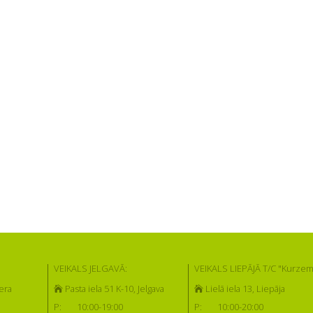
VEIKALS JELGAVĀ:
VEIKALS LIEPĀJĀ T/C "Kurzem
era
Pasta iela 51 K-10, Jelgava
Lielā iela 13, Liepāja
P:
10:00-19:00
P:
10:00-20:00