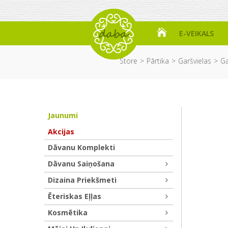
E-VEIKALS
Store
Pārtika
Garšvielas
Ga
Jaunumi
Akcijas
Dāvanu Komplekti
Dāvanu Saiņošana
Dizaina Priekšmeti
Ēteriskas Eļļas
Kosmētika