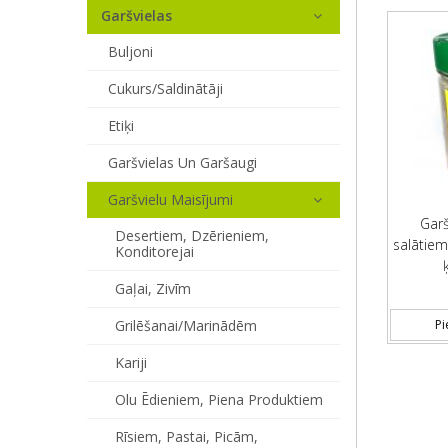
Garšvielas
Buljoni
Cukurs/saldinātāji
Etiķi
Garšvielas Un Garšaugi
Garšvielu Maisījumi
Garš
Desertiem, Dzērieniem,
salātiem
Konditorejai
Gaļai, Zivīm
Grilēšanai/marinādēm
Pi
Kariji
Olu Ēdieniem, Piena Produktiem
Rīsiem, Pastai, Picām,