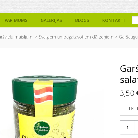
PAR MUMS
GALERIJAS
BLOGS
KONTAKTI
ršvielu maisījumi
Svaigiem un pagatavotiem dārzeņiem
Garšaugu 
Gar
salā
3,50
IR