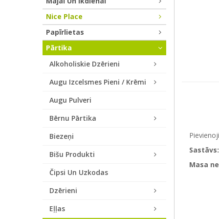
Mājai Un Ikdienai
Nice Place
Papīrlietas
Pārtika
Alkoholiskie Dzērieni
Augu Izcelsmes Pieni / Krēmi
Augu Pulveri
Bērnu Pārtika
Pievienoj
Biezeņi
Sastāvs:
Bišu Produkti
Masa ne
Čipsi Un Uzkodas
Dzērieni
Eļļas