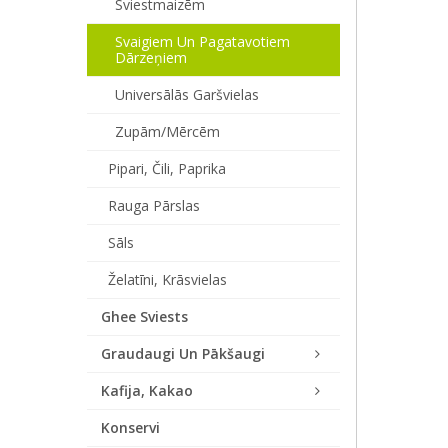
Sviestmaizēm
Svaigiem Un Pagatavotiem
Dārzeņiem
Universālās Garšvielas
Zupām/mērcēm
Pipari, Čili, Paprika
Rauga Pārslas
Sāls
Želatīni, Krāsvielas
Ghee Sviests
Graudaugi Un Pākšaugi
Kafija, Kakao
Konservi