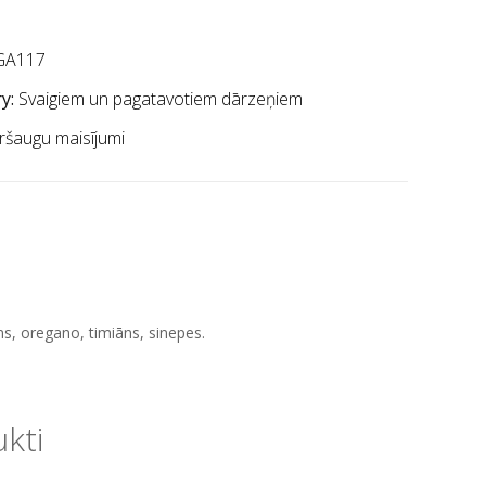
GA117
y:
Svaigiem un pagatavotiem dārzeņiem
ršaugu maisījumi
rīns, oregano, timiāns, sinepes.
ukti