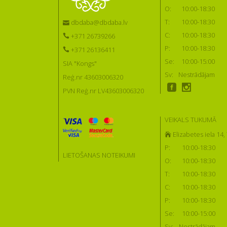
O:
10:00-18:30
T:
10:00-18:30
dbdaba@dbdaba.lv
C:
10:00-18:30
+371 26739266
P:
10:00-18:30
+371 26136411
Se:
10:00-15:00
SIA "Kongs"
Sv:
Nestrādājam
Reģ.nr 43603006320
PVN Reģ.nr LV43603006320
VEIKALS TUKUMĀ
Elizabetes iela 14
P:
10:00-18:30
LIETOŠANAS NOTEIKUMI
O:
10:00-18:30
T:
10:00-18:30
C:
10:00-18:30
P:
10:00-18:30
Se:
10:00-15:00
Sv:
Nestrādājam