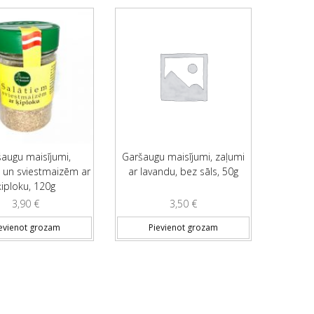
augu maisījumi,
Garšaugu maisījumi, zaļumi
 un sviestmaizēm ar
ar lavandu, bez sāls, 50g
ķiploku, 120g
3,90
€
3,50
€
evienot grozam
Pievienot grozam