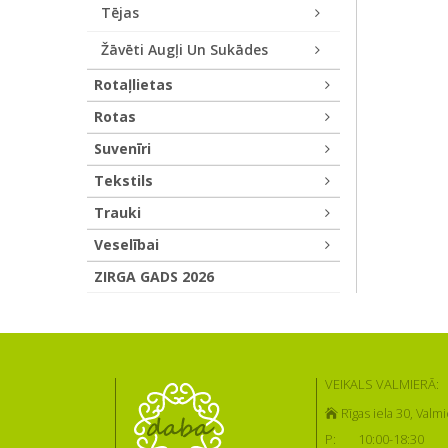
Tējas
Žāvēti Augļi Un Sukādes
Rotaļlietas
Rotas
Suvenīri
Tekstils
Trauki
Veselībai
ZIRGA GADS 2026
VEIKALS VALMIERĀ:
Rīgas iela 30, Valmi
P:
10:00-18:30