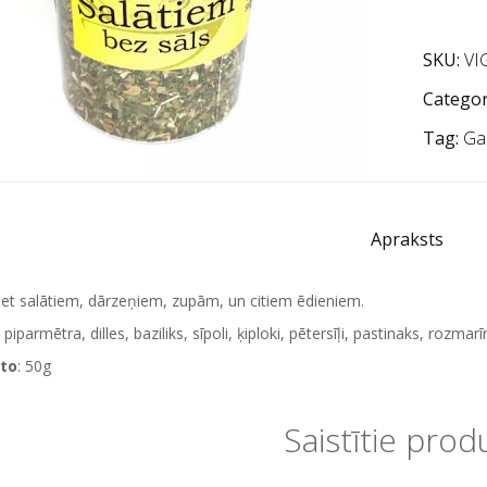
SKU:
VI
Categor
Tag:
Ga
Apraksts
iet salātiem, dārzeņiem, zupām, un citiem ēdieniem.
piparmētra, dilles, baziliks, sīpoli, ķiploki, pētersīļi, pastinaks, rozma
to
: 50g
Saistītie prod