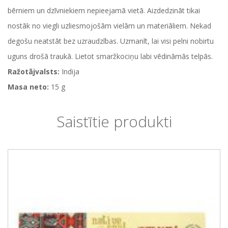
bērniem un dzīvniekiem nepieejamā vietā. Aizdedzināt tikai
nostāk no viegli uzliesmojošām vielām un materiāliem. Nekad
degošu neatstāt bez uzraudzības. Uzmanīt, lai visi pelni nobirtu
uguns drošā traukā. Lietot smaržkociņu labi vēdināmās telpās.
Ražotājvalsts:
Indija
Masa neto:
15 g
Saistītie produkti