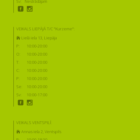
Sv:
Nestrādājam
VEIKALS LIEPĀJĀ T/C "Kurzeme":
Lielā iela 13, Liepāja
P:
10:00-20:00
O:
10:00-20:00
T:
10:00-20:00
C:
10:00-20:00
P:
10:00-20:00
Se:
10:00-20:00
Sv:
10:00-17:00
VEIKALS VENTSPILĪ:
Annas iela 2, Ventspils
P:
10:00-18:30