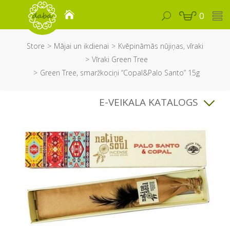
0
Store
Mājai un ikdienai
Kvēpināmās nūjiņas, vīraki
Vīraki Green Tree
Green Tree, smaržkociņi “Copal&Palo Santo” 15g
E-VEIKALA KATALOGS