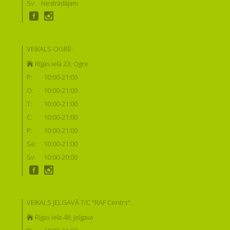
Sv:
Nestrādājam
VEIKALS OGRĒ:
Rīgas iela 23, Ogre
P:
10:00-21:00
O:
10:00-21:00
T:
10:00-21:00
C:
10:00-21:00
P:
10:00-21:00
Se:
10:00-21:00
Sv:
10:00-20:00
VEIKALS JELGAVĀ T/C "RAF Centrs":
Rīgas iela 48, Jelgava