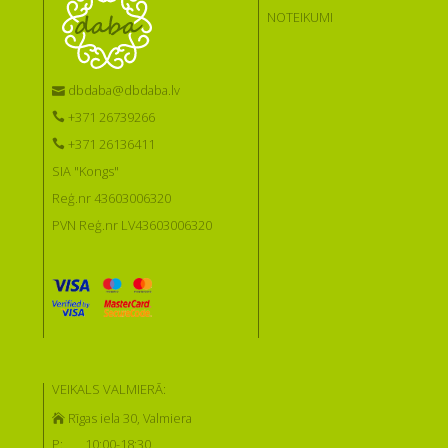
NOTEIKUMI
dbdaba@dbdaba.lv
+371 26739266
+371 26136411
SIA "Kongs"
Reģ.nr 43603006320
PVN Reģ.nr LV43603006320
VEIKALS VALMIERĀ:
Rīgas iela 30, Valmiera
P:
10:00-18:30