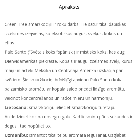
Apraksts
Green Tree smaržkociņi ir roku darbs. Tie satur tikai dabiskas
izcelsmes izejvielas, kā eksotiskus augus, sveķus, kokus un
eļļas.
Palo Santo (“Svētais koks ”spāniski) ir mistisks koks, kas aug
Dienvidamerikas piekrastē. Kopals ir augu izcelsmes sveķi, kurus
maiji un acteki Meksikā un Centrālajā Amerikā uzskatīja par
svētiem. Šie smaržkociņi brīnišķīgi apvieno Palo Santo koka
balzamisko aromātu ar kopala saldo priedei līdzīgo aromātu,
veicinot koncentrēšanos un radot mieru un harmoniju.
Lietošana:
smaržkociņu ielieciet smaržkociņu turētājā.
Aizdedziniet kociņa nosegto galu. Kad liesmiņa pāris sekundes ir
degusi, tad nopūtiet to.
Uzmanību:
izmantot tikai telpu aromāta iegūšanai. Uzglabāt