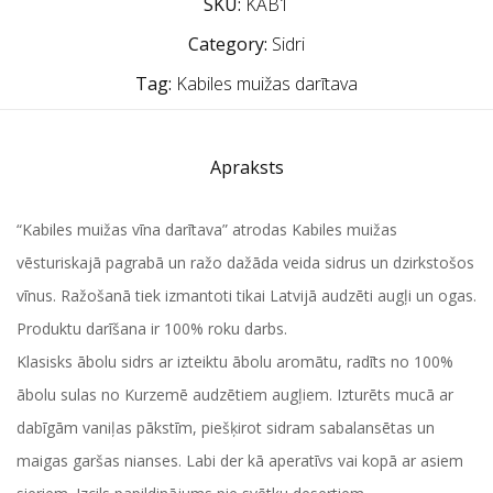
SKU:
KAB1
Category:
Sidri
Tag:
Kabiles muižas darītava
Apraksts
“Kabiles muižas vīna darītava” atrodas Kabiles muižas
vēsturiskajā pagrabā un ražo dažāda veida sidrus un dzirkstošos
vīnus. Ražošanā tiek izmantoti tikai Latvijā audzēti augļi un ogas.
Produktu darīšana ir 100% roku darbs.
Klasisks ābolu sidrs ar izteiktu ābolu aromātu, radīts no 100%
ābolu sulas no Kurzemē audzētiem augļiem. Izturēts mucā ar
dabīgām vaniļas pākstīm, piešķirot sidram sabalansētas un
maigas garšas nianses. Labi der kā aperatīvs vai kopā ar asiem