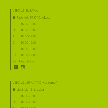
VEIKALS JELGAVĀ:
Pasta iela 51 K-10, Jelgava
P:
10:00-19:00
O:
10:00-19:00
T:
10:00-19:00
C:
10:00-19:00
P:
10:00-19:00
Se:
10:00-17:00
Sv:
Nestrādājam
VEIKALS LIEPĀJĀ T/C "Kurzeme":
Lielā iela 13, Liepāja
P:
10:00-20:00
O:
10:00-20:00