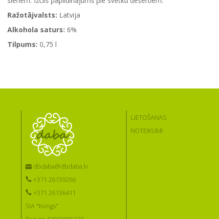
sieriem. Izcils papildinājums pie svētku desertiem.
Ražotājvalsts:
Latvija
Alkohola saturs:
6%
Tilpums:
0,75 l
LIETOŠANAS
NOTEIKUMI
dbdaba@dbdaba.lv
+371 26739266
+371 26136411
SIA "Kongs"