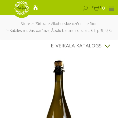
0
Store
Pārtika
Alkoholiskie dzērieni
Sidri
Kabiles muižas darītava, Ābolu baltais sidrs, alc. 6 tilp.%, 0,75l
E-VEIKALA KATALOGS