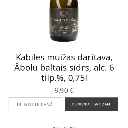
Kabiles muižas darītava,
Ābolu baltais sidrs, alc. 6
tilp.%, 0,75l
9,90
€
IR NOLIKTAVĀ
PIEVIENOT GROZAM