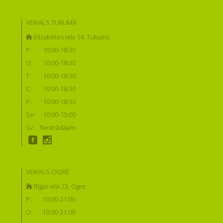
VEIKALS TUKUMĀ
Elizabetes iela 14, Tukums
P:
10:00-18:30
O:
10:00-18:30
T:
10:00-18:30
C:
10:00-18:30
P:
10:00-18:30
Se:
10:00-15:00
Sv:
Nestrādājam
VEIKALS OGRĒ:
Rīgas iela 23, Ogre
P:
10:00-21:00
O:
10:00-21:00