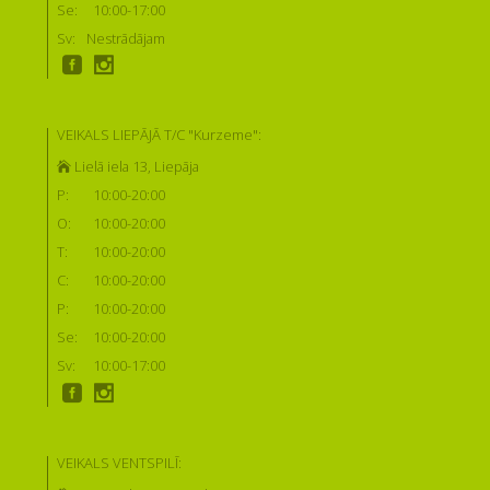
Se:
10:00-17:00
Sv:
Nestrādājam
VEIKALS LIEPĀJĀ T/C "Kurzeme":
Lielā iela 13, Liepāja
P:
10:00-20:00
O:
10:00-20:00
T:
10:00-20:00
C:
10:00-20:00
P:
10:00-20:00
Se:
10:00-20:00
Sv:
10:00-17:00
VEIKALS VENTSPILĪ: