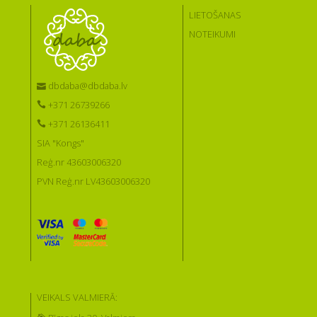
LIETOŠANAS
NOTEIKUMI
dbdaba@dbdaba.lv
+371 26739266
+371 26136411
SIA "Kongs"
Reģ.nr 43603006320
PVN Reģ.nr LV43603006320
VEIKALS VALMIERĀ: