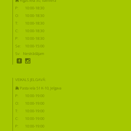
Rīgas iela 30, Valmiera
P:
10:00-18:30
O:
10:00-18:30
T:
10:00-18:30
C:
10:00-18:30
P:
10:00-18:30
Se:
10:00-15:00
Sv:
Nestrādājam
VEIKALS JELGAVĀ:
Pasta iela 51 K-10, Jelgava
P:
10:00-19:00
O:
10:00-19:00
T:
10:00-19:00
C:
10:00-19:00
P:
10:00-19:00