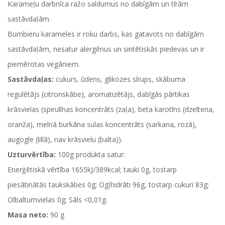
Karameļu darbnīca ražo saldumus no dabīgām un tīrām
sastāvdaļām.
Bumbieru karameles ir roku darbs, kas gatavots no dabīgām
sastāvdaļām, nesatur alergēnus un sintētiskās piedevas un ir
piemērotas vegāniem.
Sastāvdaļas:
cukurs, ūdens, glikozes sīrups, skābuma
regulētājs (citronskābe), aromatizētājs, dabīgās pārtikas
krāsvielas (spirulīnas koncentrāts (zaļa), beta karotīns (dzeltena,
oranža), melnā burkāna sulas koncentrāts (sarkana, rozā),
augogle (lillā), nav krāsvielu (balta)).
Uzturvērtība:
100g produkta satur:
Enerģētiskā vērtība 1655kJ/389kcal; tauki 0g, tostarp
piesātinātās taukskābes 0g; Ogļhidrāti 96g, tostarp cukuri 83g;
Olbaltumvielas 0g; Sāls <0,01g.
Masa neto:
90 g