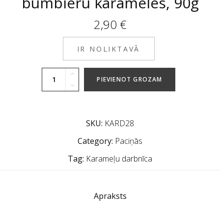
bumbieru karameles, 90g
2,90
€
IR NOLIKTAVĀ
PIEVIENOT GROZAM
SKU:
KARD28
Category:
Paciņās
Tag:
Karameļu darbnīca
Apraksts