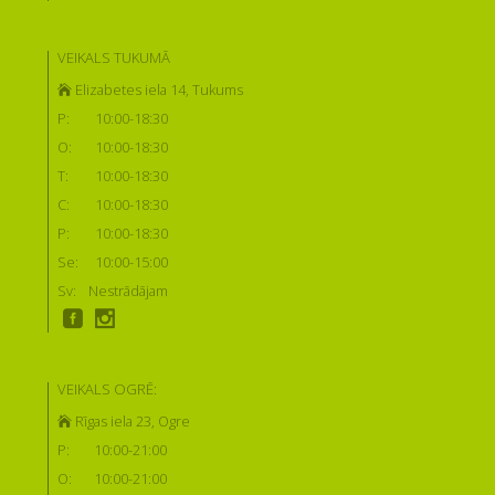
VEIKALS TUKUMĀ
Elizabetes iela 14, Tukums
P:
10:00-18:30
O:
10:00-18:30
T:
10:00-18:30
C:
10:00-18:30
P:
10:00-18:30
Se:
10:00-15:00
Sv:
Nestrādājam
VEIKALS OGRĒ:
Rīgas iela 23, Ogre
P:
10:00-21:00
O:
10:00-21:00