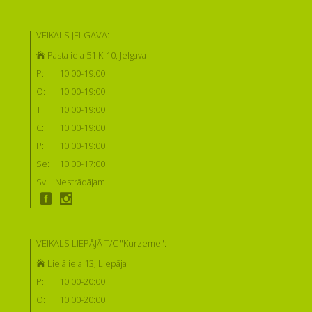
VEIKALS JELGAVĀ:
Pasta iela 51 K-10, Jelgava
P:
10:00-19:00
O:
10:00-19:00
T:
10:00-19:00
C:
10:00-19:00
P:
10:00-19:00
Se:
10:00-17:00
Sv:
Nestrādājam
VEIKALS LIEPĀJĀ T/C "Kurzeme":
Lielā iela 13, Liepāja
P:
10:00-20:00
O:
10:00-20:00