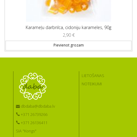
Karameļu darbnīca, cidoniju karameles, 90g
2,90
€
Pievienot grozam
LIETOŠANAS
NOTEIKUMI
dbdaba@dbdaba.lv
+371 26739266
+371 26136411
SIA "Kongs"