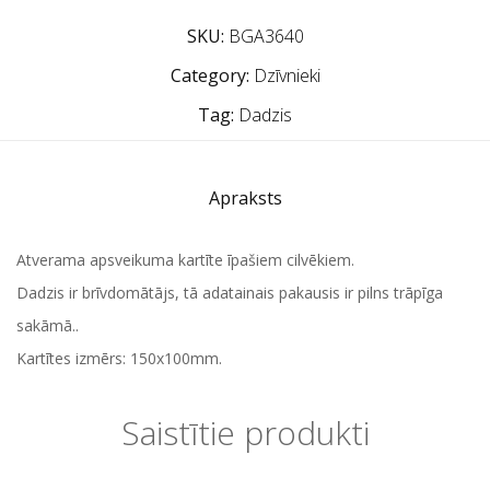
SKU:
BGA3640
Category:
Dzīvnieki
Tag:
Dadzis
Apraksts
Atverama apsveikuma kartīte īpašiem cilvēkiem.
Dadzis ir brīvdomātājs, tā adatainais pakausis ir pilns trāpīga
sakāmā..
Kartītes izmērs: 150x100mm.
Saistītie produkti