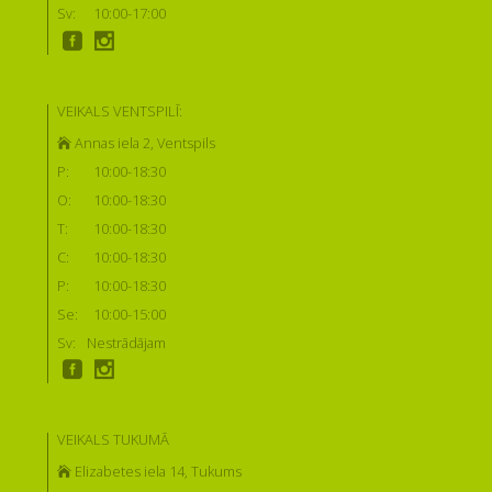
Sv:
10:00-17:00
VEIKALS VENTSPILĪ:
Annas iela 2, Ventspils
P:
10:00-18:30
O:
10:00-18:30
T:
10:00-18:30
C:
10:00-18:30
P:
10:00-18:30
Se:
10:00-15:00
Sv:
Nestrādājam
VEIKALS TUKUMĀ
Elizabetes iela 14, Tukums