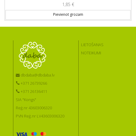
1,85
€
Pievienot grozam
LIETOŠANAS
NOTEIKUMI
dbdaba@dbdaba.lv
+371 26739266
+371 26136411
SIA "Kongs"
Reģ.nr 43603006320
PVN Reģ.nr LV43603006320