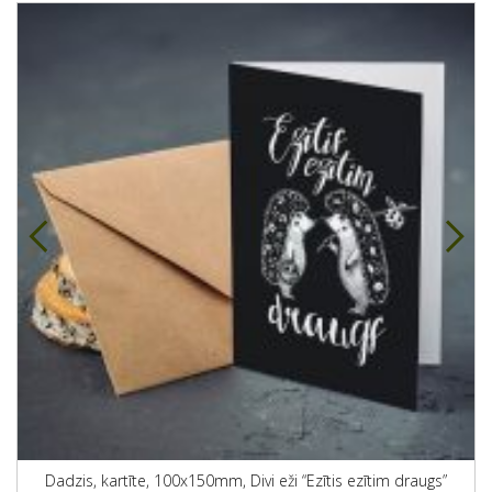
Dadzis, kartīte, 100x150mm, Divi eži “Ezītis ezītim draugs”