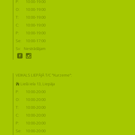
P:
10:00-19:00
O:
10:00-19:00
T:
10:00-19:00
C:
10:00-19:00
P:
10:00-19:00
Se:
10:00-17:00
Sv:
Nestrādājam
VEIKALS LIEPĀJĀ T/C "Kurzeme":
Lielā iela 13, Liepāja
P:
10:00-20:00
O:
10:00-20:00
T:
10:00-20:00
C:
10:00-20:00
P:
10:00-20:00
Se:
10:00-20:00