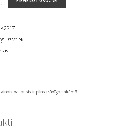
PIEVIENOT GROZAM
A2217
y:
Dzīvnieki
dzis
ainais pakausis ir pilns trāpīga sakāmā.
ukti