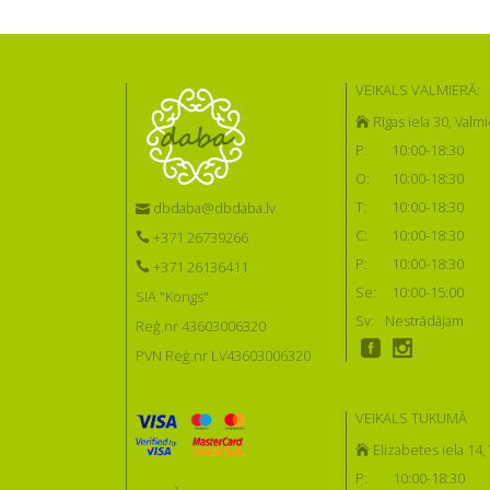
VEIKALS VALMIERĀ:
Rīgas iela 30, Valmi
P:
10:00-18:30
O:
10:00-18:30
T:
10:00-18:30
dbdaba@dbdaba.lv
C:
10:00-18:30
+371 26739266
P:
10:00-18:30
+371 26136411
Se:
10:00-15:00
SIA "Kongs"
Sv:
Nestrādājam
Reģ.nr 43603006320
PVN Reģ.nr LV43603006320
VEIKALS TUKUMĀ
Elizabetes iela 14
P:
10:00-18:30