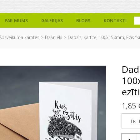
PAR MUMS
GALERIJAS
BLOGS
KONTAKTI
Apsveikuma kartītes
Dzīvnieki
Dadzis, kartīte, 100x150mm, Ezis “Kur 
Dadz
100
ezīt
1,85
IR