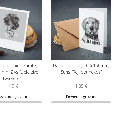
, polaroīda kartīte,
Dadzis, kartīte, 100x150mm,
m, Zivs “Lielā zive
Suns “Rej, bet nekož”
tevi vēro”
1,45
€
1,85
€
ievienot grozam
Pievienot grozam