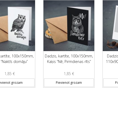
kartīte, 100x150mm,
Dadzis, kartīte, 100x150mm,
Dadzis
 “Naktīs domāju”
Kaķis “Nē, Pirmdienas rīts”
110x90m
1,85
€
1,85
€
evienot grozam
Pievienot grozam
P