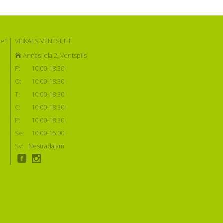
e":
VEIKALS VENTSPILĪ:
Annas iela 2, Ventspils
P:
10:00-18:30
O:
10:00-18:30
T:
10:00-18:30
C:
10:00-18:30
P:
10:00-18:30
Se:
10:00-15:00
Sv:
Nestrādājam