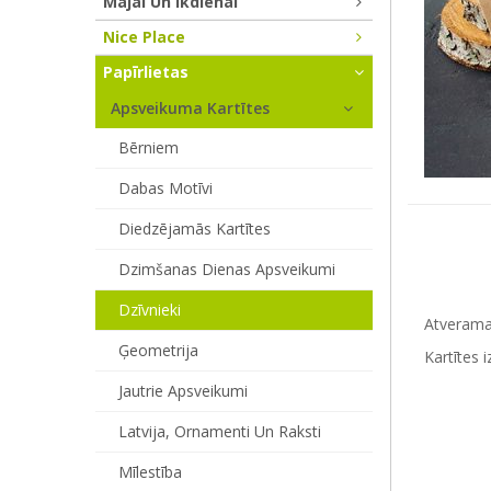
Mājai Un Ikdienai
Nice Place
Papīrlietas
Apsveikuma Kartītes
Bērniem
Dabas Motīvi
Diedzējamās Kartītes
Dzimšanas Dienas Apsveikumi
Dzīvnieki
Atverama 
Ģeometrija
Kartītes
Jautrie Apsveikumi
Latvija, Ornamenti Un Raksti
Mīlestība