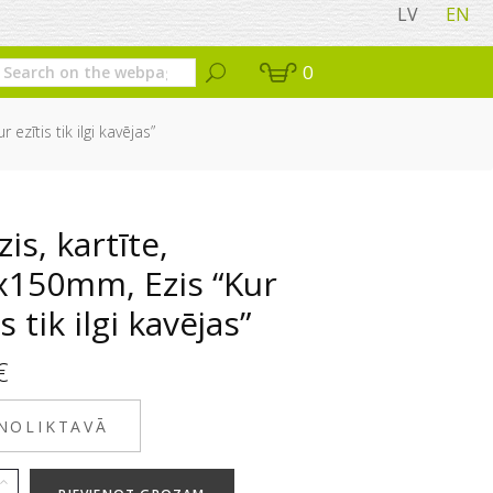
LV
EN
0
ezītis tik ilgi kavējas”
is, kartīte,
x150mm, Ezis “Kur
is tik ilgi kavējas”
€
 NOLIKTAVĀ