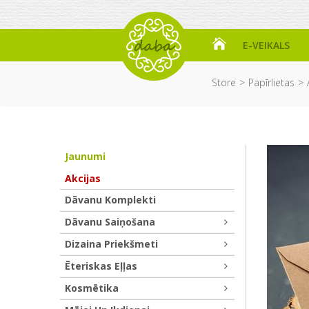
E-VEIKALS
Store
Papīrlietas
Jaunumi
Akcijas
Dāvanu Komplekti
Dāvanu Saiņošana
Dizaina Priekšmeti
Ēteriskas Eļļas
Kosmētika