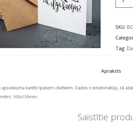
SKU:
BG
Categor
Tag:
Da
Apraksts
apsveikuma kartīte īpašiem cilvēkiem. Dadzis ir brīvdomātājs, tā adat
 izmērs: 100x150mm.
Saistītie prod