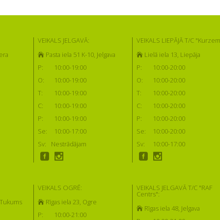
VEIKALS JELGAVĀ:
VEIKALS LIEPĀJĀ T/C "Kurzem
era
Pasta iela 51 K-10, Jelgava
Lielā iela 13, Liepāja
P:
10:00-19:00
P:
10:00-20:00
O:
10:00-19:00
O:
10:00-20:00
T:
10:00-19:00
T:
10:00-20:00
C:
10:00-19:00
C:
10:00-20:00
P:
10:00-19:00
P:
10:00-20:00
Se:
10:00-17:00
Se:
10:00-20:00
Sv:
Nestrādājam
Sv:
10:00-17:00
VEIKALS OGRĒ:
VEIKALS JELGAVĀ T/C "RAF
Centrs":
, Tukums
Rīgas iela 23, Ogre
Rīgas iela 48, Jelgava
P:
10:00-21:00