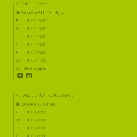
VEIKALS JELGAVĀ:
Pasta iela 51 K-10, Jelgava
P:
10:00-19:00
O:
10:00-19:00
T:
10:00-19:00
C:
10:00-19:00
P:
10:00-19:00
Se:
10:00-17:00
Sv:
Nestrādājam
VEIKALS LIEPĀJĀ T/C "Kurzeme":
Lielā iela 13, Liepāja
P:
10:00-20:00
O:
10:00-20:00
T:
10:00-20:00
C:
10:00-20:00