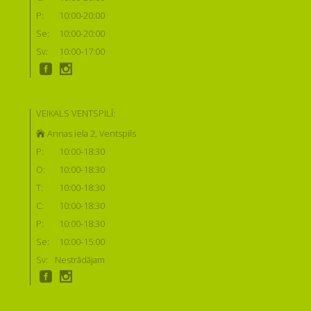
P:
10:00-20:00
Se:
10:00-20:00
Sv:
10:00-17:00
VEIKALS VENTSPILĪ:
Annas iela 2, Ventspils
P:
10:00-18:30
O:
10:00-18:30
T:
10:00-18:30
C:
10:00-18:30
P:
10:00-18:30
Se:
10:00-15:00
Sv:
Nestrādājam