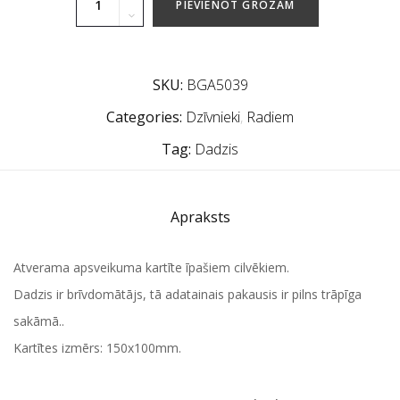
PIEVIENOT GROZAM
SKU:
BGA5039
Categories:
Dzīvnieki
,
Radiem
Tag:
Dadzis
Apraksts
Atverama apsveikuma kartīte īpašiem cilvēkiem.
Dadzis ir brīvdomātājs, tā adatainais pakausis ir pilns trāpīga
sakāmā..
Kartītes izmērs: 150x100mm.