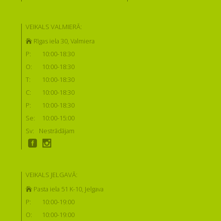
VEIKALS VALMIERĀ:
Rīgas iela 30, Valmiera
P:
10:00-18:30
O:
10:00-18:30
T:
10:00-18:30
C:
10:00-18:30
P:
10:00-18:30
Se:
10:00-15:00
Sv:
Nestrādājam
VEIKALS JELGAVĀ:
Pasta iela 51 K-10, Jelgava
P:
10:00-19:00
O:
10:00-19:00