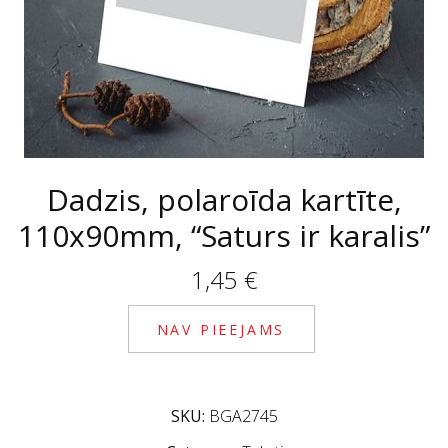
Dadzis, polaroīda kartīte,
110x90mm, “Saturs ir karalis”
1,45
€
NAV PIEEJAMS
SKU:
BGA2745