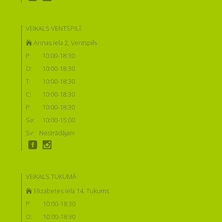
VEIKALS VENTSPILĪ:
Annas iela 2, Ventspils
P:
10:00-18:30
O:
10:00-18:30
T:
10:00-18:30
C:
10:00-18:30
P:
10:00-18:30
Se:
10:00-15:00
Sv:
Nestrādājam
VEIKALS TUKUMĀ
Elizabetes iela 14, Tukums
P:
10:00-18:30
O:
10:00-18:30