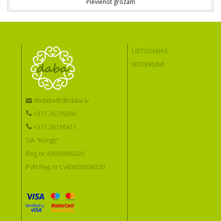
Pievienot grozam
LIETOŠANAS
NOTEIKUMI
dbdaba@dbdaba.lv
+371 26739266
+371 26136411
SIA "Kongs"
Reģ.nr 43603006320
PVN Reģ.nr LV43603006320