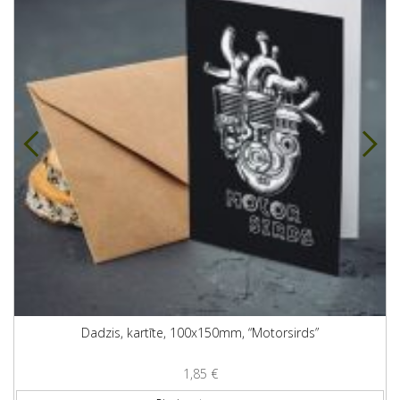
Dadzis, kartīte, 100x150mm, “Motorsirds”
1,85
€