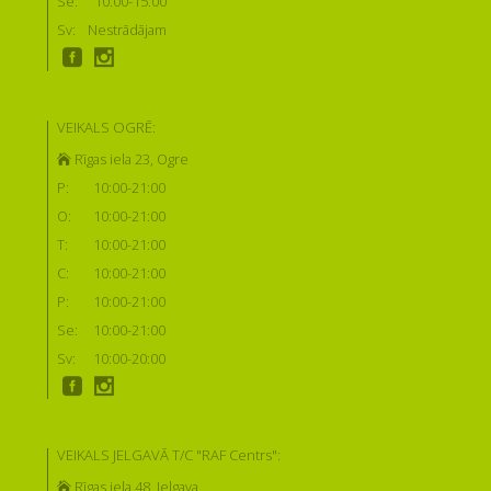
Se:
10:00-15:00
Sv:
Nestrādājam
VEIKALS OGRĒ:
Rīgas iela 23, Ogre
P:
10:00-21:00
O:
10:00-21:00
T:
10:00-21:00
C:
10:00-21:00
P:
10:00-21:00
Se:
10:00-21:00
Sv:
10:00-20:00
VEIKALS JELGAVĀ T/C "RAF Centrs":
Rīgas iela 48, Jelgava