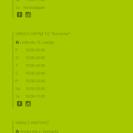
Sv:
Nestrādājam
VEIKALS LIEPĀJĀ T/C "Kurzeme":
Lielā iela 13, Liepāja
P:
10:00-20:00
O:
10:00-20:00
T:
10:00-20:00
C:
10:00-20:00
P:
10:00-20:00
Se:
10:00-20:00
Sv:
10:00-17:00
VEIKALS VENTSPILĪ:
Annas iela 2, Ventspils