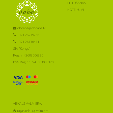
LIETOŠANAS
NOTEIKUMI
dbdaba@dbdaba.lv
+371 26739266
+371 26136411
SIA "Kongs"
Reģ.nr 43603006320
PVN Reģ.nr LV43603006320
VEIKALS VALMIERĀ:
Rīgas iela 30, Valmiera