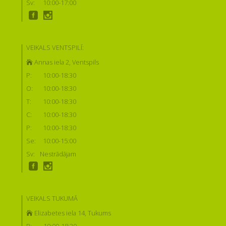
Sv:
10:00-17:00
VEIKALS VENTSPILĪ:
Annas iela 2, Ventspils
P:
10:00-18:30
O:
10:00-18:30
T:
10:00-18:30
C:
10:00-18:30
P:
10:00-18:30
Se:
10:00-15:00
Sv:
Nestrādājam
VEIKALS TUKUMĀ
Elizabetes iela 14, Tukums