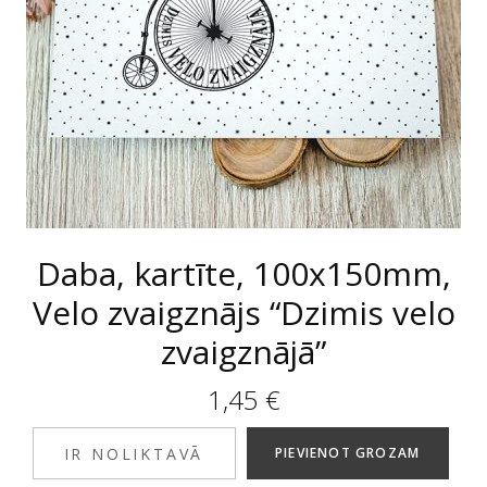
Daba, kartīte, 100x150mm,
Velo zvaigznājs “Dzimis velo
zvaigznājā”
1,45
€
IR NOLIKTAVĀ
PIEVIENOT GROZAM