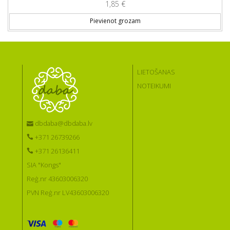
1,85
€
Pievienot grozam
LIETOŠANAS
NOTEIKUMI
dbdaba@dbdaba.lv
+371 26739266
+371 26136411
SIA "Kongs"
Reģ.nr 43603006320
PVN Reģ.nr LV43603006320