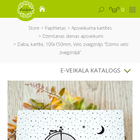
0
Store
Papīrlietas
Apsveikuma kartītes
Dzimšanas dienas apsveikumi
Daba, kartīte, 100x150mm, Velo zvaigznājs “Dzimis velo
zvaigznājā”
E-VEIKALA KATALOGS