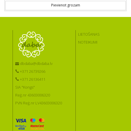
Pievienot grozam
LIETOŠANAS
NOTEIKUMI
dbdaba@dbdaba.lv
+371 26739266
+371 26136411
SIA "Kongs"
Reģ.nr 43603006320
PVN Reģ.nr LV43603006320