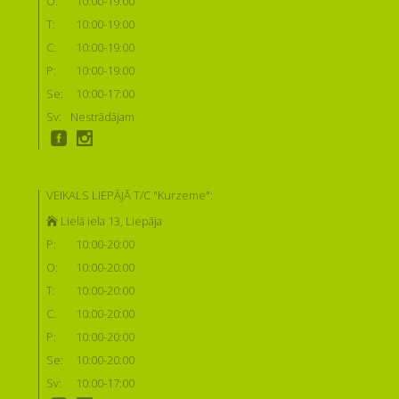
O:
10:00-19:00
T:
10:00-19:00
C:
10:00-19:00
P:
10:00-19:00
Se:
10:00-17:00
Sv:
Nestrādājam
VEIKALS LIEPĀJĀ T/C "Kurzeme":
Lielā iela 13, Liepāja
P:
10:00-20:00
O:
10:00-20:00
T:
10:00-20:00
C:
10:00-20:00
P:
10:00-20:00
Se:
10:00-20:00
Sv:
10:00-17:00