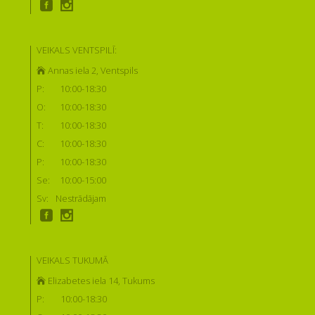
VEIKALS VENTSPILĪ:
Annas iela 2, Ventspils
P:
10:00-18:30
O:
10:00-18:30
T:
10:00-18:30
C:
10:00-18:30
P:
10:00-18:30
Se:
10:00-15:00
Sv:
Nestrādājam
VEIKALS TUKUMĀ
Elizabetes iela 14, Tukums
P:
10:00-18:30