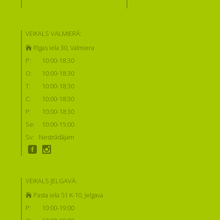
VEIKALS VALMIERĀ:
Rīgas iela 30, Valmiera
P:
10:00-18:30
O:
10:00-18:30
T:
10:00-18:30
C:
10:00-18:30
P:
10:00-18:30
Se:
10:00-15:00
Sv:
Nestrādājam
VEIKALS JELGAVĀ:
Pasta iela 51 K-10, Jelgava
P:
10:00-19:00