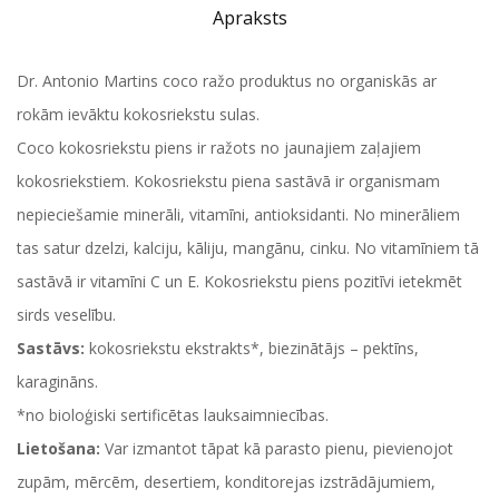
Apraksts
Dr. Antonio Martins coco ražo produktus no organiskās ar
rokām ievāktu kokosriekstu sulas.
Coco kokosriekstu piens ir ražots no jaunajiem zaļajiem
kokosriekstiem. Kokosriekstu piena sastāvā ir organismam
nepieciešamie minerāli, vitamīni, antioksidanti. No minerāliem
tas satur dzelzi, kalciju, kāliju, mangānu, cinku. No vitamīniem tā
sastāvā ir vitamīni C un E. Kokosriekstu piens pozitīvi ietekmēt
sirds veselību.
Sastāvs:
kokosriekstu ekstrakts*, biezinātājs – pektīns,
karagināns.
*no bioloģiski sertificētas lauksaimniecības.
Lietošana:
Var izmantot tāpat kā parasto pienu, pievienojot
zupām, mērcēm, desertiem, konditorejas izstrādājumiem,