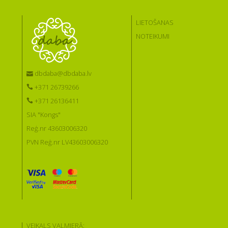
LIETOŠANAS
NOTEIKUMI
dbdaba@dbdaba.lv
+371 26739266
+371 26136411
SIA "Kongs"
Reģ.nr 43603006320
PVN Reģ.nr LV43603006320
VEIKALS VALMIERĀ: