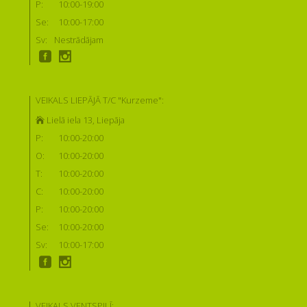
P:
10:00-19:00
Se:
10:00-17:00
Sv:
Nestrādājam
VEIKALS LIEPĀJĀ T/C "Kurzeme":
Lielā iela 13, Liepāja
P:
10:00-20:00
O:
10:00-20:00
T:
10:00-20:00
C:
10:00-20:00
P:
10:00-20:00
Se:
10:00-20:00
Sv:
10:00-17:00
VEIKALS VENTSPILĪ: