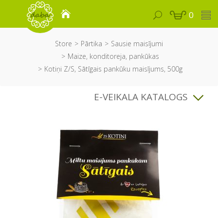
0
Store
Pārtika
Sausie maisījumi
Maize, konditoreja, pankūkas
Kotiņi Z/S, Sātīgais pankūku maisījums, 500g
E-VEIKALA KATALOGS