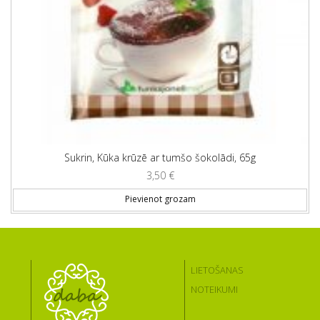
Sukrin, Kūka krūzē ar tumšo šokolādi, 65g
3,50
€
Pievienot grozam
LIETOŠANAS
NOTEIKUMI