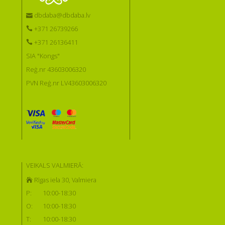
dbdaba@dbdaba.lv
+371 26739266
+371 26136411
SIA "Kongs"
Reģ.nr 43603006320
PVN Reģ.nr LV43603006320
VEIKALS VALMIERĀ:
Rīgas iela 30, Valmiera
P:
10:00-18:30
O:
10:00-18:30
T:
10:00-18:30