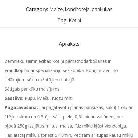
Category:
Maize, konditoreja, pankūkas
Tag:
Kotiņi
Apraksts
Zemnieku saimniecības Kotiņi pamatnodarbošanās ir
graudkopība ar specializāciju sēklkopībā. Kotiņi ir vieni no
lielākajiem sēklu ražotājiem Latvijā.
Sātīgais pankūku maisījums.
Sastāvs:
Pupu, kviešu, rudzu milti.
Pagatavošana:
Lai pagatavotu plānās pankūkas, sakuļ 1 olu ar
1tējk. cukura un 0,5tējk. sāls, pielej 0,5L pienu vai ūdeni, ber
bļodā 250g izsijātus miltus, maisa, līdz mīkla kļūst viendabīga.
Tad atstāj mīklu uzbriest 5-10min. Pēc tam ar zupas kausu mīklu