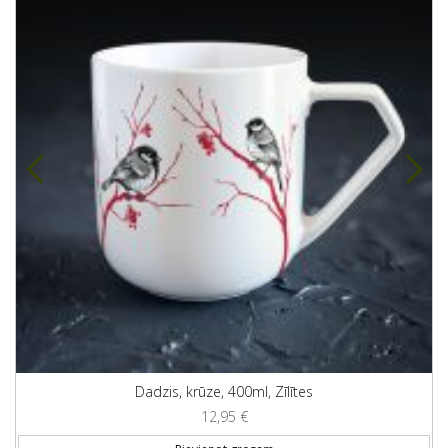
Dadzis, krūze, 400ml, Zīlītes
12,95
€