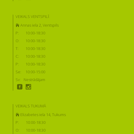
VEIKALS VENTSPILĪ:
Annas iela 2, Ventspils
P:
10:00-18:30
O:
10:00-18:30
T:
10:00-18:30
C:
10:00-18:30
P:
10:00-18:30
Se:
10:00-15:00
Sv:
Nestrādājam
VEIKALS TUKUMĀ
Elizabetes iela 14, Tukums
P:
10:00-18:30
O:
10:00-18:30