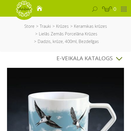
0
Store
Trauki
Krūzes
Keramikas krūzes
Lielās Zemās Porcelāna Krūzes
Dadzis, krūze, 400ml, Bezdelīgas
E-VEIKALA KATALOGS