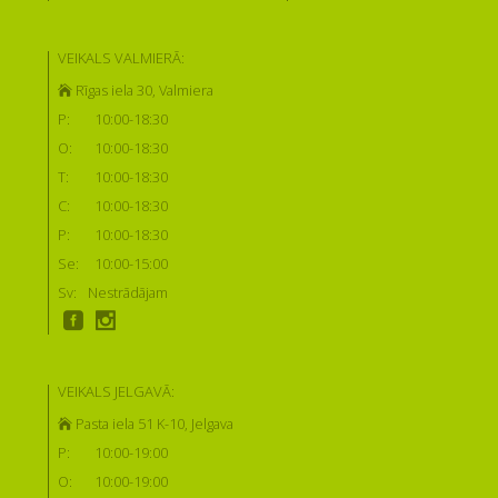
VEIKALS VALMIERĀ:
Rīgas iela 30, Valmiera
P:
10:00-18:30
O:
10:00-18:30
T:
10:00-18:30
C:
10:00-18:30
P:
10:00-18:30
Se:
10:00-15:00
Sv:
Nestrādājam
VEIKALS JELGAVĀ:
Pasta iela 51 K-10, Jelgava
P:
10:00-19:00
O:
10:00-19:00