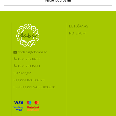
Pievienot grozam
LIETOŠANAS
NOTEIKUMI
dbdaba@dbdaba.lv
+371 26739266
+371 26136411
SIA "Kongs"
Reģ.nr 43603006320
PVN Reģ.nr LV43603006320