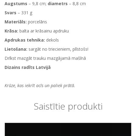
Augstums
– 9,8 cm;
diametrs
– 8,8 cm
Svars
– 331 g
Materiāls:
porcelāns
Krāsa:
balta ar krāsainu apdruku
Apdrukas tehnika:
dekols
Lietošana:
sargāt no triecieniem, plīstošs!
Drīkst mazgāt trauku mazgājamā mašīnā
Dizains radīts Latvijā
Krūze, kas iekrīt acīs un paliek prātā.
Saistītie produkti