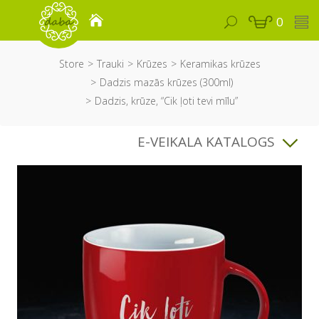
0
Store
Trauki
Krūzes
Keramikas krūzes
Dadzis mazās krūzes (300ml)
Dadzis, krūze, “Cik ļoti tevi mīlu”
E-VEIKALA KATALOGS