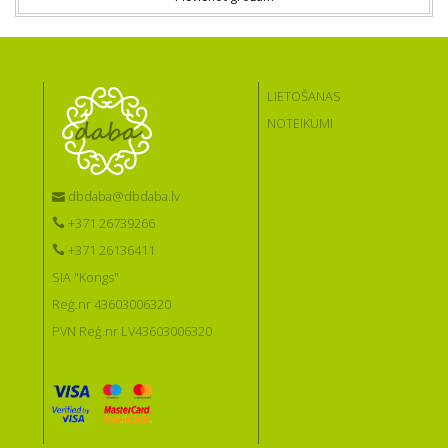
LIETOŠANAS
NOTEIKUMI
dbdaba@dbdaba.lv
+371 26739266
+371 26136411
SIA "Kongs"
Reģ.nr 43603006320
PVN Reģ.nr LV43603006320