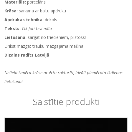
Materiāls:
porcelāns
Krāsa:
sarkana ar baltu apdruku
Apdrukas tehnika:
dekols
Teksts:
Cik ļoti tevi mīlu
Lietošana:
sargāt no triecieniem, plīstošs!
Drīkst mazgāt trauku mazgājamā mašīnā
Dizains radīts Latvijā
Neliela izmēra krūze ar ērtu rokturīti, ideāli piemērota ikdienas
lietošanai.
Saistītie produkti