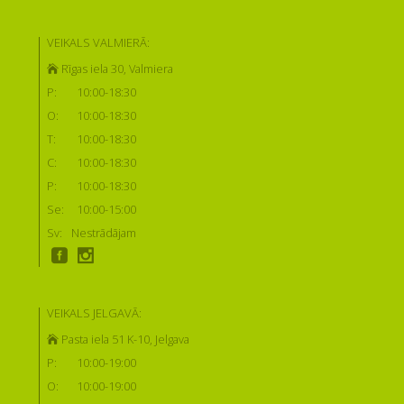
VEIKALS VALMIERĀ:
Rīgas iela 30, Valmiera
P:
10:00-18:30
O:
10:00-18:30
T:
10:00-18:30
C:
10:00-18:30
P:
10:00-18:30
Se:
10:00-15:00
Sv:
Nestrādājam
VEIKALS JELGAVĀ:
Pasta iela 51 K-10, Jelgava
P:
10:00-19:00
O:
10:00-19:00