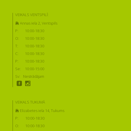
VEIKALS VENTSPILĪ:
Annas iela 2, Ventspils
P:
10:00-18:30
O:
10:00-18:30
T:
10:00-18:30
C:
10:00-18:30
P:
10:00-18:30
Se:
10:00-15:00
Sv:
Nestrādājam
VEIKALS TUKUMĀ
Elizabetes iela 14, Tukums
P:
10:00-18:30
O:
10:00-18:30