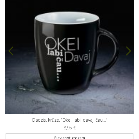
Dadzis, krūze, “Okei, labi, davaj, čau…”
8,95
€
Pievienot grozam