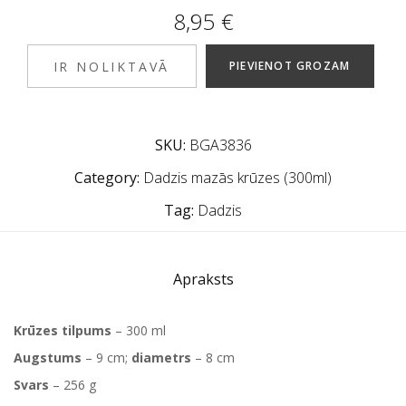
8,95
€
IR NOLIKTAVĀ
PIEVIENOT GROZAM
SKU:
BGA3836
Category:
Dadzis mazās krūzes (300ml)
Tag:
Dadzis
Apraksts
Krūzes tilpums
– 300 ml
Augstums
– 9 cm;
diametrs
– 8 cm
Svars
– 256 g