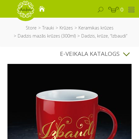
0
Store
Trauki
Krūzes
Keramikas krūzes
Dadzis mazās krūzes (300ml)
Dadzis, krūze, “Izbaudi”
E-VEIKALA KATALOGS