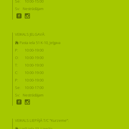
Se:
10:00-15:00
Sv:
Nestrādājam
VEIKALS JELGAVĀ:
Pasta iela 51 K-10, Jelgava
P:
10:00-19:00
O:
10:00-19:00
T:
10:00-19:00
C:
10:00-19:00
P:
10:00-19:00
Se:
10:00-17:00
Sv:
Nestrādājam
VEIKALS LIEPĀJĀ T/C "Kurzeme":
Lielā iela 13, Liepāja