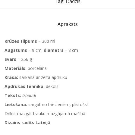
Tag:
Dadzis
Apraksts
Krūzes tilpums
– 300 ml
Augstums
– 9 cm;
diametrs
– 8 cm
Svars
– 256 g
Materiāls:
porcelāns
Krāsa:
sarkana ar zelta apdruku
Apdrukas tehnika:
dekols
Teksts:
Izbaudi
Lietošana:
sargāt no triecieniem, plīstošs!
Drīkst mazgāt trauku mazgājamā mašīnā
Dizains radīts Latvijā