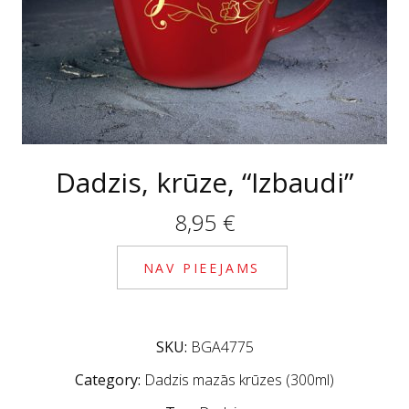
Dadzis, krūze, “Izbaudi”
8,95
€
NAV PIEEJAMS
SKU:
BGA4775
Category:
Dadzis mazās krūzes (300ml)