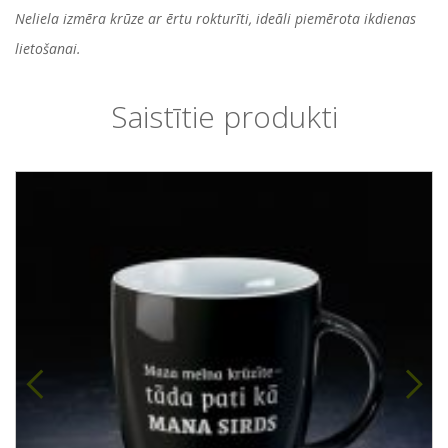
Neliela izmēra krūze ar ērtu rokturīti, ideāli piemērota ikdienas
lietošanai.
Saistītie produkti