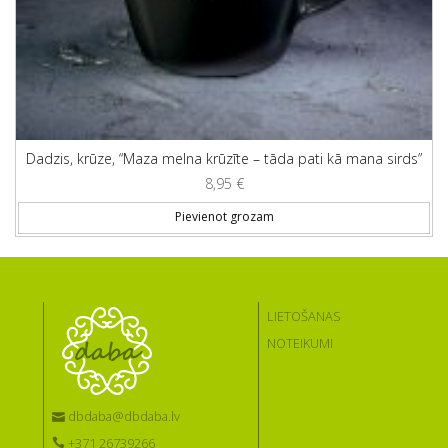
Dadzis, krūze, “Maza melna krūzīte – tāda pati kā mana sirds”
8,95
€
Pievienot grozam
LIETOŠANAS
NOTEIKUMI
dbdaba@dbdaba.lv
+371 26739266