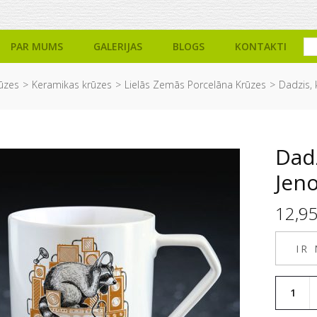
PAR MUMS
GALERIJAS
BLOGS
KONTAKTI
ūzes
Keramikas krūzes
Lielās Zemās Porcelāna Krūzes
Dadzis, 
Dadz
Jen
12,9
IR