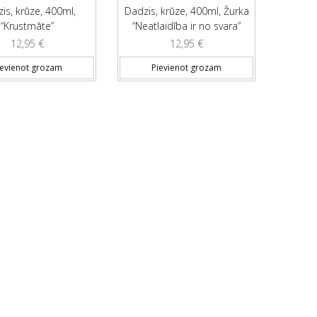
is, krūze, 400ml,
Dadzis, krūze, 400ml, Žurka
“Krustmāte”
“Neatlaidība ir no svara”
12,95
€
12,95
€
ievienot grozam
Pievienot grozam