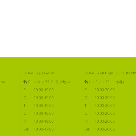
VEIKALS JELGAVĀ:
VEIKALS LIEPĀJĀ T/C "Kurzem
era
Pasta iela 51 K-10, Jelgava
Lielā iela 13, Liepāja
P:
10:00-19:00
P:
10:00-20:00
O:
10:00-19:00
O:
10:00-20:00
T:
10:00-19:00
T:
10:00-20:00
C:
10:00-19:00
C:
10:00-20:00
P:
10:00-19:00
P:
10:00-20:00
Se:
10:00-17:00
Se:
10:00-20:00