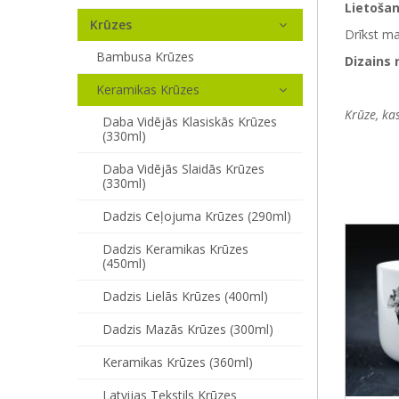
Lietoša
Krūzes
Drīkst m
Bambusa Krūzes
Dizains 
Keramikas Krūzes
Krūze, kas
Daba Vidējās Klasiskās Krūzes
(330ml)
Daba Vidējās Slaidās Krūzes
(330ml)
Dadzis Ceļojuma Krūzes (290ml)
Dadzis Keramikas Krūzes
(450ml)
Dadzis Lielās Krūzes (400ml)
Dadzis Mazās Krūzes (300ml)
Keramikas Krūzes (360ml)
Latvijas Tekstils Krūzes