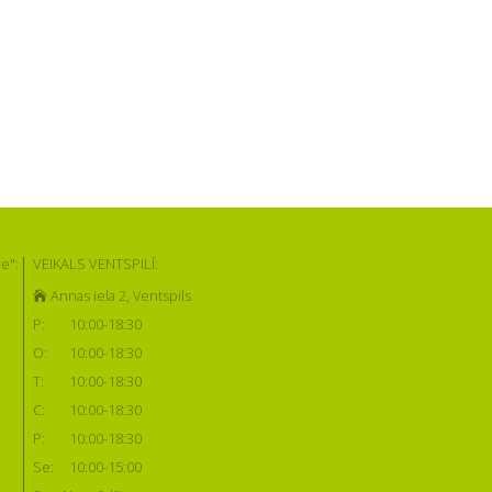
e":
VEIKALS VENTSPILĪ:
Annas iela 2, Ventspils
P:
10:00-18:30
O:
10:00-18:30
T:
10:00-18:30
C:
10:00-18:30
P:
10:00-18:30
Se:
10:00-15:00