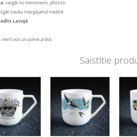
na:
sargāt no triecieniem, plīstošs!
azgāt trauku mazgājamā mašīnā
radīts Latvijā
 iekrīt acīs un paliek prātā.
Saistītie prod