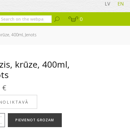
LV
EN
0
krūze, 400ml, Jenots
is, krūze, 400ml,
ots
5
€
 NOLIKTAVĀ
PIEVIENOT GROZAM