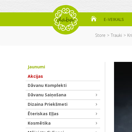
E-VEIKALS
Store
Trauki
Kr
Jaunumi
Akcijas
Dāvanu Komplekti
Dāvanu Saiņošana
Dizaina Priekšmeti
Ēteriskas Eļļas
Kosmētika