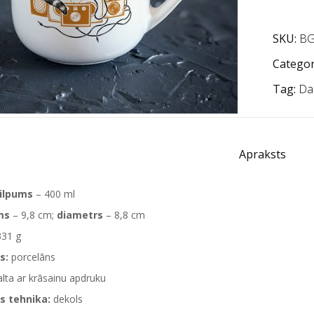
SKU:
BG
Categor
Tag:
Da
Apraksts
tilpums
– 400 ml
ms
– 9,8 cm;
diametrs
– 8,8 cm
331 g
s:
porcelāns
lta ar krāsainu apdruku
s tehnika:
dekols