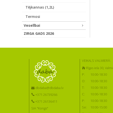
Tējkannas (1,2L)
Termosi
Veselībai
ZIRGA GADS 2026
VEIKALS VALMIERĀ:
Rīgas iela 30, Valmi
P:
10:00-18:30
O:
10:00-18:30
T:
10:00-18:30
dbdaba@dbdaba.lv
C:
10:00-18:30
+371 26739266
P:
10:00-18:30
+371 26136411
Se:
10:00-15:00
SIA "Kongs"