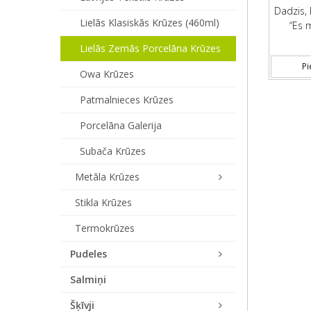
Dadzis, 
Lielās Klasiskās Krūzes (460ml)
“Es m
Lielās Zemās Porcelāna Krūzes
Pi
Owa Krūzes
Patmalnieces Krūzes
Porcelāna Galerija
Subača Krūzes
Metāla Krūzes
Stikla Krūzes
Termokrūzes
Pudeles
Salmiņi
Šķīvji