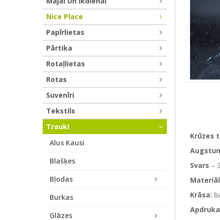
Mājai Un Ikdienai
Nice Place
Papīrlietas
Pārtika
Rotaļlietas
Rotas
Suvenīri
Tekstils
Trauki
Krūzes 
Alus Kausi
Augstu
Blašķes
Svars
– 
Bļodas
Materiāl
Krāsa:
ba
Burkas
Apdruka
Glāzes