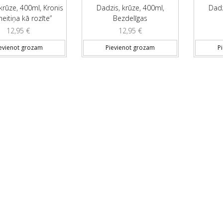
krūze, 400ml, Kronis
Dadzis, krūze, 400ml,
Dadz
eitiņa kā rozīte”
Bezdelīgas
12,95
€
12,95
€
evienot grozam
Pievienot grozam
P