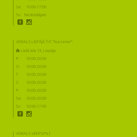
Se:
10:00-17:00
Sv:
Nestrādājam
VEIKALS LIEPĀJĀ T/C "Kurzeme":
Lielā iela 13, Liepāja
P:
10:00-20:00
O:
10:00-20:00
T:
10:00-20:00
C:
10:00-20:00
P:
10:00-20:00
Se:
10:00-20:00
Sv:
10:00-17:00
VEIKALS VENTSPILĪ: