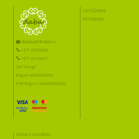
LIETOŠANAS
NOTEIKUMI
dbdaba@dbdaba.lv
+371 26739266
+371 26136411
SIA "Kongs"
Reģ.nr 43603006320
PVN Reģ.nr LV43603006320
VEIKALS VALMIERĀ: