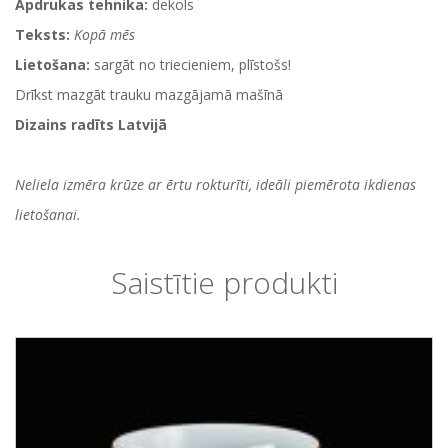
Apdrukas tehnika:
dekols
Teksts:
Kopā mēs
Lietošana:
sargāt no triecieniem, plīstošs!
Drīkst mazgāt trauku mazgājamā mašīnā
Dizains radīts Latvijā
Neliela izmēra krūze ar ērtu rokturīti, ideāli piemērota ikdienas
lietošanai.
Saistītie produkti