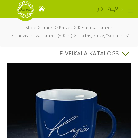
0
Store
Trauki
Krūzes
Keramikas krūzes
Dadzis mazās krūzes (300ml)
Dadzis, krūze, “Kopā mēs”
E-VEIKALA KATALOGS