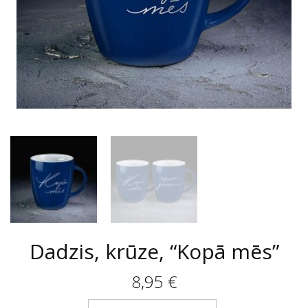
Dadzis, krūze, “Kopā mēs”
8,95
€