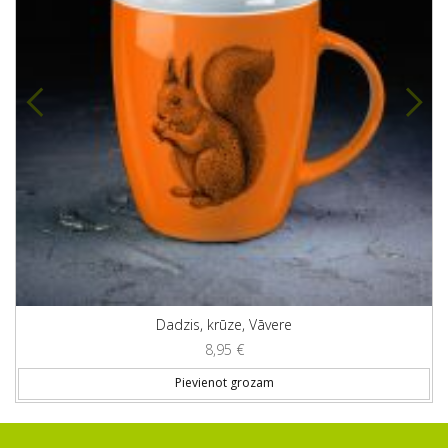
Dadzis, krūze, Vāvere
8,95
€
Pievienot grozam