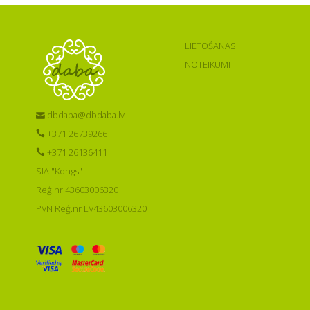
LIETOŠANAS
NOTEIKUMI
dbdaba@dbdaba.lv
+371 26739266
+371 26136411
SIA "Kongs"
Reģ.nr 43603006320
PVN Reģ.nr LV43603006320