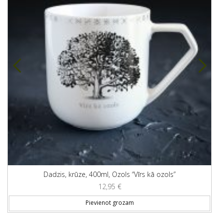
Dadzis, krūze, 400ml, Ozols “Vīrs kā ozols”
12,95
€
Pievienot grozam