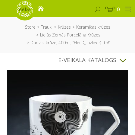
0
Store
Trauki
Krūzes
Keramikas krūzes
Lielās Zemās Porcelāna Krūzes
Dadzis, krūze, 400ml, “Hei DJ, uzliec šitto!”
E-VEIKALA KATALOGS