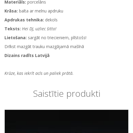
Materiāls:
porcelāns
Krāsa:
balta ar melnu apdruku
Apdrukas tehnika:
dekols
Teksts:
Hei DJ, uzliec šitto!
Lietošana:
sargāt no triecieniem, plīstošs!
Drīkst mazgāt trauku mazgājamā mašīnā
Dizains radīts Latvijā
Krūze, kas iekrīt acīs un paliek prātā.
Saistītie produkti