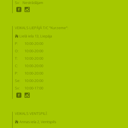
Sv:
Nestrādājam
VEIKALS LIEPĀJĀ T/C "Kurzeme":
Lielā iela 13, Liepāja
P:
10:00-20:00
O:
10:00-20:00
T:
10:00-20:00
C:
10:00-20:00
P:
10:00-20:00
Se:
10:00-20:00
Sv:
10:00-17:00
VEIKALS VENTSPILĪ:
Annas iela 2, Ventspils