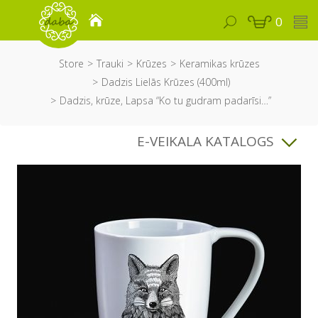
0
Store
Trauki
Krūzes
Keramikas krūzes
Dadzis Lielās Krūzes (400ml)
Dadzis, krūze, Lapsa “Ko tu gudram padarīsi…”
E-VEIKALA KATALOGS