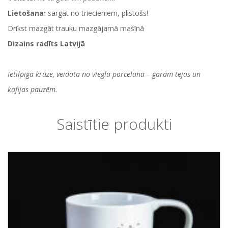
Lietošana:
sargāt no triecieniem, plīstošs!
Drīkst mazgāt trauku mazgājamā mašīnā
Dizains radīts Latvijā
Ietilpīga krūze, veidota no viegla porcelāna – garām tējas un
kafijas pauzēm.
Saistītie produkti