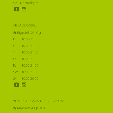
Sv:
Nestrādājam
VEIKALS OGRĒ:
Rīgas iela 23, Ogre
P:
10:00-21:00
O:
10:00-21:00
T:
10:00-21:00
C:
10:00-21:00
P:
10:00-21:00
Se:
10:00-21:00
Sv:
10:00-20:00
VEIKALS JELGAVĀ T/C "RAF Centrs":
Rīgas iela 48, Jelgava