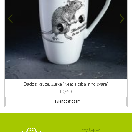
Dadzis, krūze, Žurka “Neatlaidība ir no svara”
10,95
€
Pievienot grozam
LIETOŠANAS