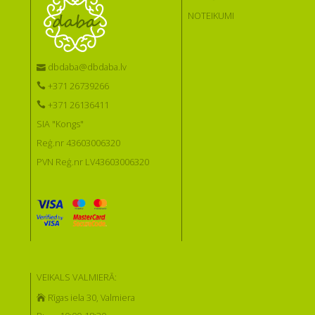
NOTEIKUMI
dbdaba@dbdaba.lv
+371 26739266
+371 26136411
SIA "Kongs"
Reģ.nr 43603006320
PVN Reģ.nr LV43603006320
VEIKALS VALMIERĀ:
Rīgas iela 30, Valmiera