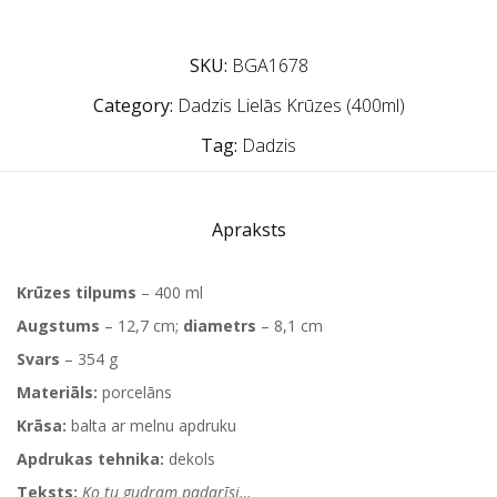
SKU:
BGA1678
Category:
Dadzis Lielās Krūzes (400ml)
Tag:
Dadzis
Apraksts
Krūzes tilpums
– 400 ml
Augstums
– 12,7 cm;
diametrs
– 8,1 cm
Svars
– 354 g
Materiāls:
porcelāns
Krāsa:
balta ar melnu apdruku
Apdrukas tehnika:
dekols
Teksts:
Ko tu gudram padarīsi…