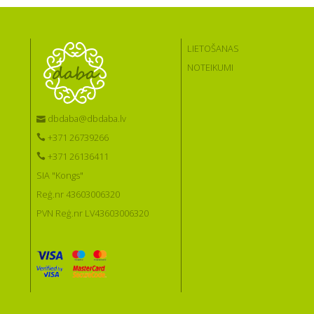
LIETOŠANAS
NOTEIKUMI
dbdaba@dbdaba.lv
+371 26739266
+371 26136411
SIA "Kongs"
Reģ.nr 43603006320
PVN Reģ.nr LV43603006320