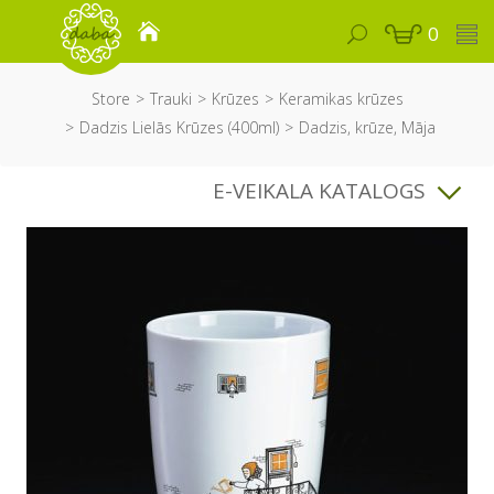
0
Store
Trauki
Krūzes
Keramikas krūzes
Dadzis Lielās Krūzes (400ml)
Dadzis, krūze, Māja
E-VEIKALA KATALOGS