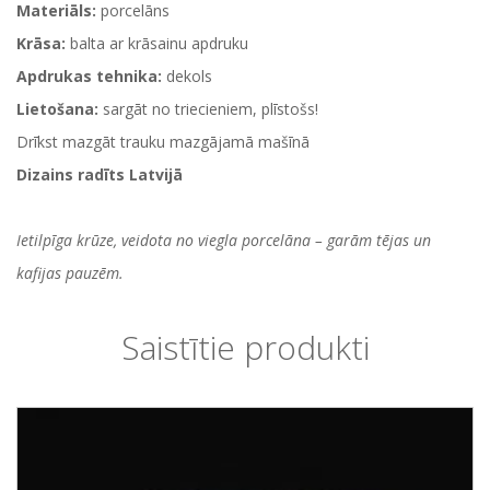
Materiāls:
porcelāns
Krāsa:
balta ar krāsainu apdruku
Apdrukas tehnika:
dekols
Lietošana:
sargāt no triecieniem, plīstošs!
Drīkst mazgāt trauku mazgājamā mašīnā
Dizains radīts Latvijā
Ietilpīga krūze, veidota no viegla porcelāna – garām tējas un
kafijas pauzēm.
Saistītie produkti