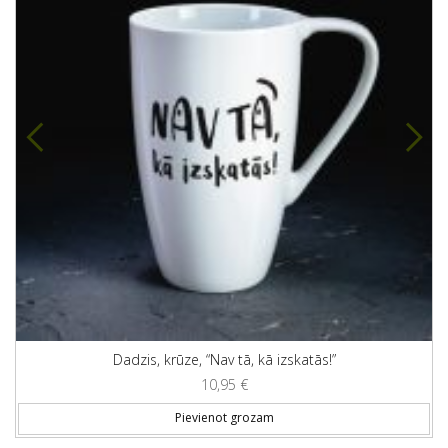
Dadzis, krūze, “Nav tā, kā izskatās!”
10,95
€
Pievienot grozam