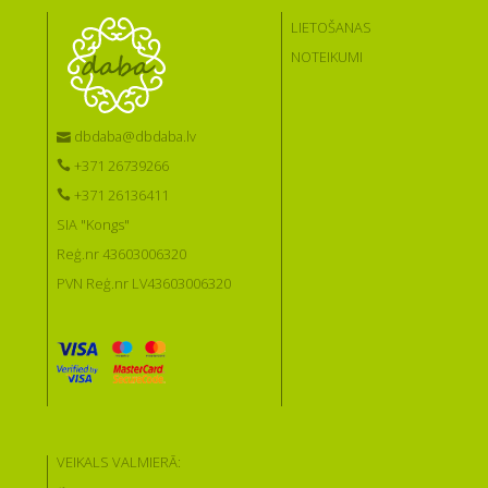
LIETOŠANAS
NOTEIKUMI
dbdaba@dbdaba.lv
+371 26739266
+371 26136411
SIA "Kongs"
Reģ.nr 43603006320
PVN Reģ.nr LV43603006320
VEIKALS VALMIERĀ: