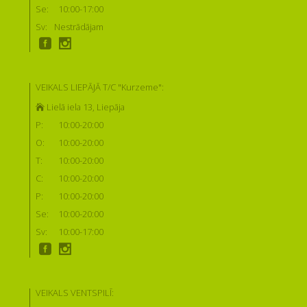
Se:
10:00-17:00
Sv:
Nestrādājam
VEIKALS LIEPĀJĀ T/C "Kurzeme":
Lielā iela 13, Liepāja
P:
10:00-20:00
O:
10:00-20:00
T:
10:00-20:00
C:
10:00-20:00
P:
10:00-20:00
Se:
10:00-20:00
Sv:
10:00-17:00
VEIKALS VENTSPILĪ: