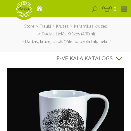
0
Store
Trauki
Krūzes
Keramikas krūzes
Dadzis Lielās Krūzes (400ml)
Dadzis, krūze, Ozols “Zīle no ozola tālu nekrīt”
E-VEIKALA KATALOGS