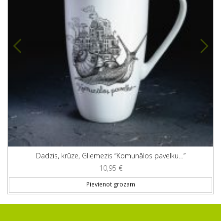
Dadzis, krūze, Gliemezis “Komunālos pavelku…”
10,95
€
Pievienot grozam