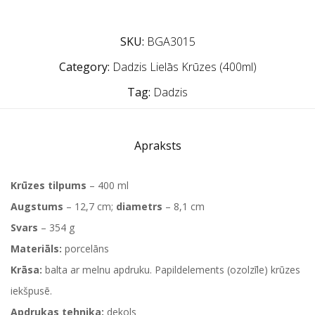
SKU:
BGA3015
Category:
Dadzis Lielās Krūzes (400ml)
Tag:
Dadzis
Apraksts
Krūzes tilpums
– 400 ml
Augstums
– 12,7 cm;
diametrs
– 8,1 cm
Svars
– 354 g
Materiāls:
porcelāns
Krāsa:
balta ar melnu apdruku. Papildelements (ozolzīle) krūzes
iekšpusē.
Apdrukas tehnika:
dekols