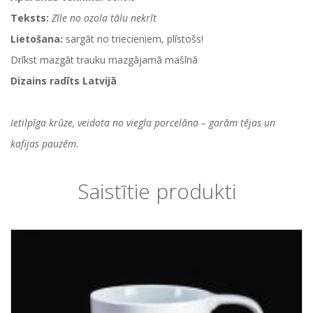
Teksts:
Zīle no ozola tālu nekrīt
Lietošana:
sargāt no triecieniem, plīstošs!
Drīkst mazgāt trauku mazgājamā mašīnā
Dizains radīts Latvijā
Ietilpīga krūze, veidota no viegla porcelāna – garām tējas un
kafijas pauzēm.
Saistītie produkti