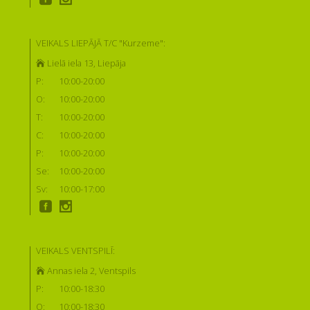
VEIKALS LIEPĀJĀ T/C "Kurzeme":
Lielā iela 13, Liepāja
P:
10:00-20:00
O:
10:00-20:00
T:
10:00-20:00
C:
10:00-20:00
P:
10:00-20:00
Se:
10:00-20:00
Sv:
10:00-17:00
VEIKALS VENTSPILĪ:
Annas iela 2, Ventspils
P:
10:00-18:30
O:
10:00-18:30