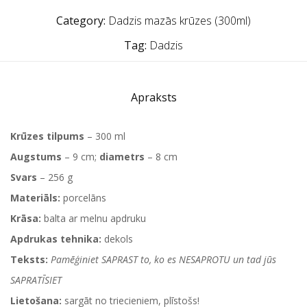
Category:
Dadzis mazās krūzes (300ml)
Tag:
Dadzis
Apraksts
Krūzes tilpums
– 300 ml
Augstums
– 9 cm;
diametrs
– 8 cm
Svars
– 256 g
Materiāls:
porcelāns
Krāsa:
balta ar melnu apdruku
Apdrukas tehnika:
dekols
Teksts:
Pamēģiniet SAPRAST to, ko es NESAPROTU un tad jūs
SAPRATĪSIET
Lietošana:
sargāt no triecieniem, plīstošs!