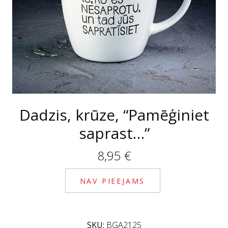
Dadzis, krūze, “Pamēģiniet
saprast…”
8,95
€
NAV PIEEJAMS
SKU:
BGA2125