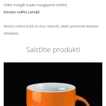
Drīkst mazgāt trauku mazgājamā mašīnā
Dizains radīts Latvijā
Neliela izmēra krūze ar ērtu rokturīti, ideāli piemērota ikdienas
lietošanai.
Saistītie produkti