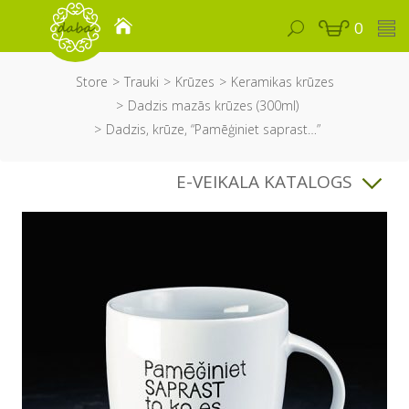
0
Store
Trauki
Krūzes
Keramikas krūzes
Dadzis mazās krūzes (300ml)
Dadzis, krūze, “Pamēģiniet saprast…”
E-VEIKALA KATALOGS