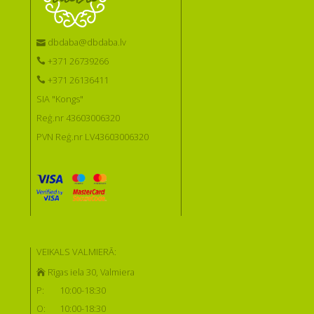
dbdaba@dbdaba.lv
+371 26739266
+371 26136411
SIA "Kongs"
Reģ.nr 43603006320
PVN Reģ.nr LV43603006320
VEIKALS VALMIERĀ:
Rīgas iela 30, Valmiera
P:
10:00-18:30
O:
10:00-18:30