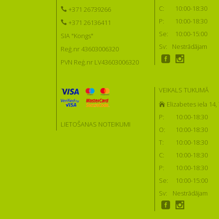
C:
10:00-18:30
+371 26739266
P:
10:00-18:30
+371 26136411
Se:
10:00-15:00
SIA "Kongs"
Sv:
Nestrādājam
Reģ.nr 43603006320
PVN Reģ.nr LV43603006320
VEIKALS TUKUMĀ
Elizabetes iela 14
P:
10:00-18:30
LIETOŠANAS NOTEIKUMI
O:
10:00-18:30
T:
10:00-18:30
C:
10:00-18:30
P:
10:00-18:30
Se:
10:00-15:00
Sv:
Nestrādājam