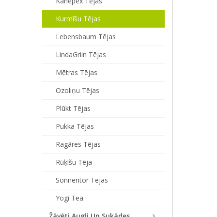
Kanepex Tējas
Kurmīšu Tējas
Lebensbaum Tējas
LindaGriin Tējas
Mētras Tējas
Ozoliņu Tējas
Plūkt Tējas
Pukka Tējas
Ragāres Tējas
Rūķīšu Tēja
Sonnentor Tējas
Yogi Tea
Žāvēti Augļi Un Sukādes