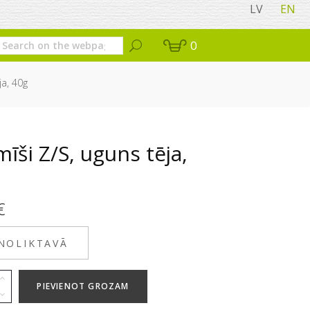
LV
EN
0
ja, 40g
īši Z/S, uguns tēja,
€
 NOLIKTAVĀ
PIEVIENOT GROZAM