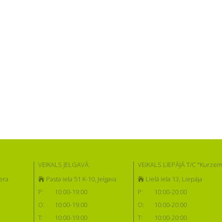
VEIKALS JELGAVĀ:
VEIKALS LIEPĀJĀ T/C "Kurzem
era
Pasta iela 51 K-10, Jelgava
Lielā iela 13, Liepāja
P:
10:00-19:00
P:
10:00-20:00
O:
10:00-19:00
O:
10:00-20:00
T:
10:00-19:00
T:
10:00-20:00