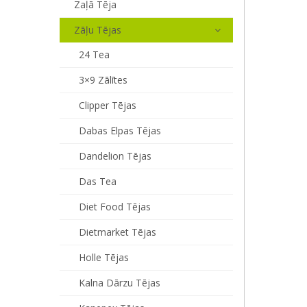
Zaļā Tēja
Zāļu Tējas
24 Tea
3×9 Zālītes
Clipper Tējas
Dabas Elpas Tējas
Dandelion Tējas
Das Tea
Diet Food Tējas
Dietmarket Tējas
Holle Tējas
Kalna Dārzu Tējas