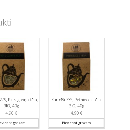
ukti
Z/S, Pirts gariņa tēja,
Kurmīši Z/S, Pirtnieces tēja,
BIO, 40g
BIO, 40g
4,90
€
4,90
€
ievienot grozam
Pievienot grozam