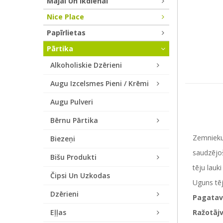
Mājai Un Ikdienai
Nice Place
Papīrlietas
Pārtika
Alkoholiskie Dzērieni
Augu Izcelsmes Pieni / Krēmi
Augu Pulveri
Bērnu Pārtika
Zemnieku 
Biezeņi
saudzējoš
Bišu Produkti
tēju lauk
Čipsi Un Uzkodas
Uguns tēj
Dzērieni
Pagatav
Eļļas
Ražotājv