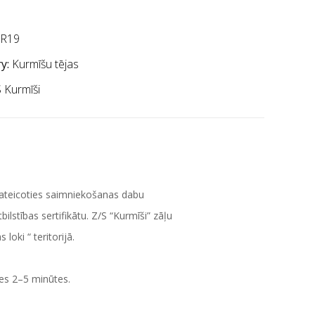
R19
y:
Kurmīšu tējas
 Kurmīši
Pateicoties saimniekošanas dabu
tības sertifikātu. Z/S “Kurmīši” zāļu
oki “ teritorijā.
ies 2–5 minūtes.