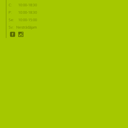
C:
10:00-18:30
P:
10:00-18:30
Se:
10:00-15:00
Sv:
Nestrādājam