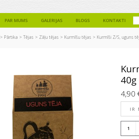
PAR MUMS
GALERIJAS
BLOGS
KONTAKTI
Pārtika
Tējas
Zāļu tējas
Kurmīšu tējas
Kurmīši Z/S, uguns tē
Kurm
40g
4,90
IR