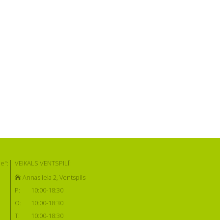
e":
VEIKALS VENTSPILĪ:
Annas iela 2, Ventspils
P:
10:00-18:30
O:
10:00-18:30
T:
10:00-18:30