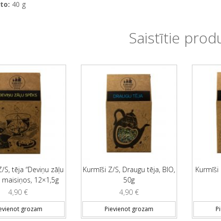
to:
40 g
Saistītie prod
/S, tēja “Deviņu zāļu
Kurmīši Z/S, Draugu tēja, BIO,
Kurmīši 
, maisiņos, 12×1,5g
50g
4,90
€
4,90
€
evienot grozam
Pievienot grozam
P