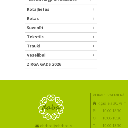
Rotaļlietas
Rotas
Suvenīri
Tekstils
Trauki
Veselībai
ZIRGA GADS 2026
VEIKALS VALMIERĀ:
Rīgas iela 30, Valmi
P:
10:00-18:30
O:
10:00-18:30
T:
10:00-18:30
dbdaba@dbdaba.lv