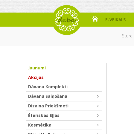
E-VEIKALS
Store
Jaunumi
Akcijas
Dāvanu Komplekti
Dāvanu Saiņošana
Dizaina Priekšmeti
Ēteriskas Eļļas
Kosmētika