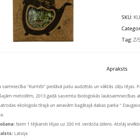
SKU:
KU
Categor
Tag:
Z/S
Apraksts
saimniecība “Kurmīši” piedāvā pašu audzētās un vāktās zāļu tējas. 
ajām metodēm, 2013.gadā saņemta Bioloģiskās lauksaimniecības atbils
i atrodas ekoloģiski tīrajā un ainavām bagātajā dabas parka “ Daugavas l
a.
ošana:
Ņem 1 tējkaroti tējas uz 200 ml. verdoša ūdens. Atstāj ievilkt
alsts:
Latvija