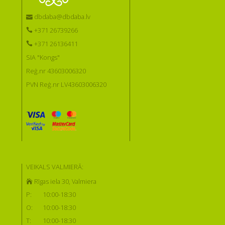
dbdaba@dbdaba.lv
+371 26739266
+371 26136411
SIA "Kongs"
Reģ.nr 43603006320
PVN Reģ.nr LV43603006320
VEIKALS VALMIERĀ:
Rīgas iela 30, Valmiera
P:
10:00-18:30
O:
10:00-18:30
T:
10:00-18:30