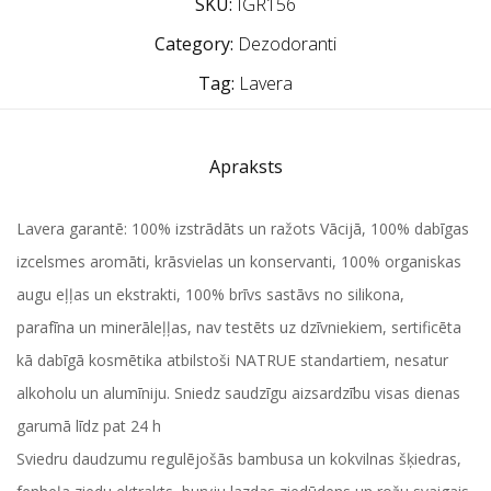
SKU:
IGR156
Category:
Dezodoranti
Tag:
Lavera
Apraksts
Lavera garantē: 100% izstrādāts un ražots Vācijā, 100% dabīgas
izcelsmes aromāti, krāsvielas un konservanti, 100% organiskas
augu eļļas un ekstrakti, 100% brīvs sastāvs no silikona,
parafīna un minerāleļļas, nav testēts uz dzīvniekiem, sertificēta
kā dabīgā kosmētika atbilstoši NATRUE standartiem, nesatur
alkoholu un alumīniju. Sniedz saudzīgu aizsardzību visas dienas
garumā līdz pat 24 h
Sviedru daudzumu regulējošās bambusa un kokvilnas šķiedras,