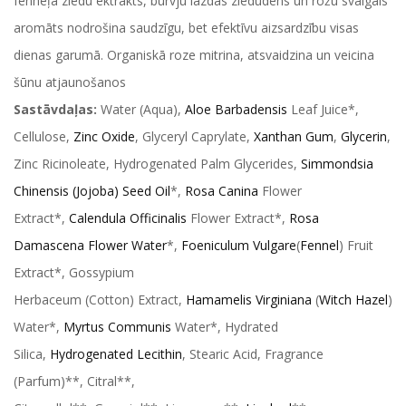
fenheļa ziedu ektrakts, burvju lazdas ziedūdens un rožu svaigais
aromāts nodrošina saudzīgu, bet efektīvu aizsardzību visas
dienas garumā. Organiskā roze mitrina, atsvaidzina un veicina
šūnu atjaunošanos
Sastāvdaļas:
Water (Aqua),
Aloe Barbadensis
Leaf Juice*,
Cellulose,
Zinc Oxide
, Glyceryl Caprylate,
Xanthan Gum
,
Glycerin
,
Zinc Ricinoleate, Hydrogenated Palm Glycerides,
Simmondsia
Chinensis (Jojoba) Seed Oil
*,
Rosa Canina
Flower
Extract*,
Calendula Officinalis
Flower Extract*,
Rosa
Damascena
Flower Water
*,
Foeniculum Vulgare
(
Fennel
) Fruit
Extract*, Gossypium
Herbaceum (Cotton) Extract,
Hamamelis Virginiana
(
Witch Hazel
)
Water*,
Myrtus Communis
Water*, Hydrated
Silica,
Hydrogenated Lecithin
, Stearic Acid, Fragrance
(Parfum)**, Citral**,