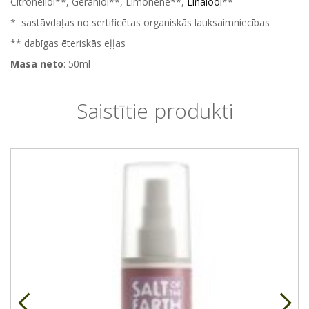
Citronellol**, Geraniol**, Limonene**,
Linalool
**
* sastāvdaļas no sertificētas organiskās lauksaimniecības
** dabīgas ēteriskās eļļas
Masa neto
: 50ml
Saistītie produkti