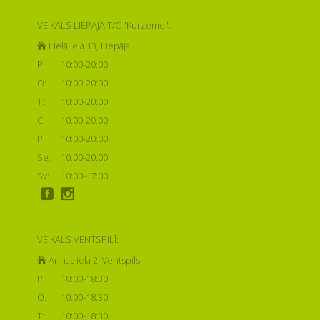
VEIKALS LIEPĀJĀ T/C "Kurzeme":
Lielā iela 13, Liepāja
P:
10:00-20:00
O:
10:00-20:00
T:
10:00-20:00
C:
10:00-20:00
P:
10:00-20:00
Se:
10:00-20:00
Sv:
10:00-17:00
VEIKALS VENTSPILĪ:
Annas iela 2, Ventspils
P:
10:00-18:30
O:
10:00-18:30
T:
10:00-18:30