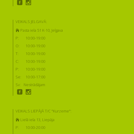
VEIKALS JELGAVĀ:
Pasta iela 51 K-10, Jelgava
P:
10:00-19:00
O:
10:00-19:00
T:
10:00-19:00
C:
10:00-19:00
P:
10:00-19:00
Se:
10:00-17:00
Sv:
Nestrādājam
VEIKALS LIEPĀJĀ T/C "Kurzeme":
Lielā iela 13, Liepāja
P:
10:00-20:00