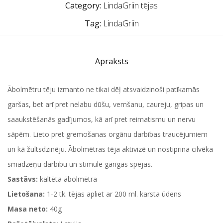
Category:
LindaGriin tējas
Tag:
LindaGriin
Apraksts
Ābolmētru tēju izmanto ne tikai dēļ atsvaidzinoši patīkamās
garšas, bet arī pret nelabu dūšu, vemšanu, caureju, gripas un
saaukstēšanās gadījumos, kā arī pret reimatismu un nervu
sāpēm. Lieto pret gremošanas orgānu darbības traucējumiem
un kā žultsdzinēju. Ābolmētras tēja aktivizē un nostiprina cilvēka
smadzeņu darbību un stimulē garīgās spējas.
Sastāvs:
kaltēta ābolmētra
Lietošana:
1-2 tk. tējas apliet ar 200 ml. karsta ūdens
Masa neto:
40g