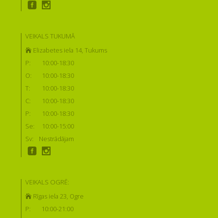
VEIKALS TUKUMĀ
Elizabetes iela 14, Tukums
P:
10:00-18:30
O:
10:00-18:30
T:
10:00-18:30
C:
10:00-18:30
P:
10:00-18:30
Se:
10:00-15:00
Sv:
Nestrādājam
VEIKALS OGRĒ:
Rīgas iela 23, Ogre
P:
10:00-21:00