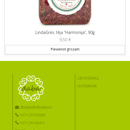
LindaGriin, tēja “Harmonija”, 90g
9,50
€
Pievienot grozam
LIETOŠANAS
NOTEIKUMI
dbdaba@dbdaba.lv
+371 26739266
+371 26136411