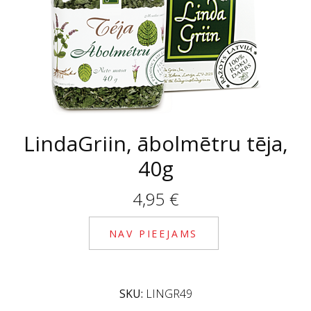
LindaGriin, ābolmētru tēja,
40g
4,95
€
NAV PIEEJAMS
SKU:
LINGR49