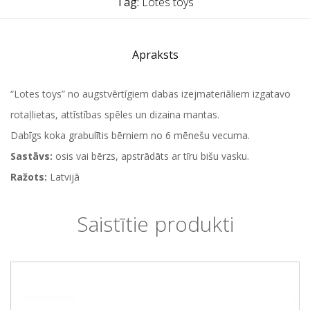
Tag:
Lotes toys
Apraksts
“Lotes toys” no augstvērtīgiem dabas izejmateriāliem izgatavo
rotaļlietas, attīstības spēles un dizaina mantas.
Dabīgs koka grabulītis bērniem no 6 mēnešu vecuma.
Sastāvs:
osis vai bērzs, apstrādāts ar tīru bišu vasku.
Ražots:
Latvijā
Saistītie produkti