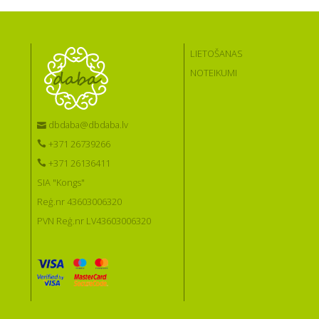
LIETOŠANAS
NOTEIKUMI
dbdaba@dbdaba.lv
+371 26739266
+371 26136411
SIA "Kongs"
Reģ.nr 43603006320
PVN Reģ.nr LV43603006320