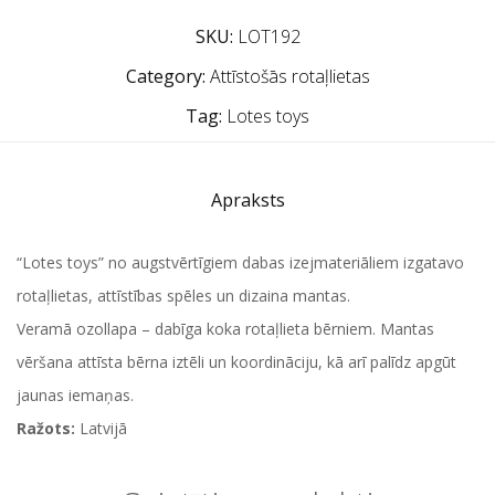
SKU:
LOT192
Category:
Attīstošās rotaļlietas
Tag:
Lotes toys
Apraksts
“Lotes toys” no augstvērtīgiem dabas izejmateriāliem izgatavo
rotaļlietas, attīstības spēles un dizaina mantas.
Veramā ozollapa – dabīga koka rotaļlieta bērniem. Mantas
vēršana attīsta bērna iztēli un koordināciju, kā arī palīdz apgūt
jaunas iemaņas.
Ražots:
Latvijā