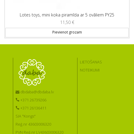
Lotes toys, mini koka piramīda ar 5 ovāliem PY25
11,50
€
Pievienot grozam
LIETOŠANAS
NOTEIKUMI
dbdaba@dbdaba.lv
+371 26739266
+371 26136411
SIA "Kongs"
Reģ.nr 43603006320
PVN Reģ.nr LV43603006320