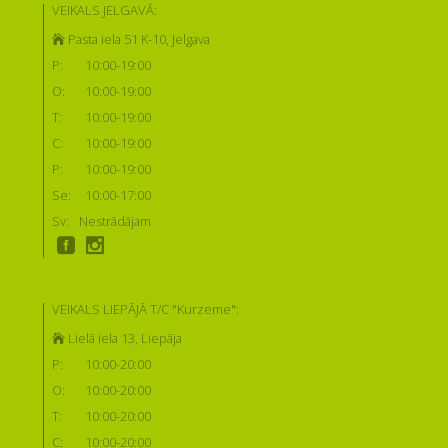
VEIKALS JELGAVĀ:
Pasta iela 51 K-10, Jelgava
P:
10:00-19:00
O:
10:00-19:00
T:
10:00-19:00
C:
10:00-19:00
P:
10:00-19:00
Se:
10:00-17:00
Sv:
Nestrādājam
VEIKALS LIEPĀJĀ T/C "Kurzeme":
Lielā iela 13, Liepāja
P:
10:00-20:00
O:
10:00-20:00
T:
10:00-20:00
C:
10:00-20:00