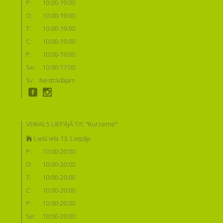
P:
10:00-19:00
O:
10:00-19:00
T:
10:00-19:00
C:
10:00-19:00
P:
10:00-19:00
Se:
10:00-17:00
Sv:
Nestrādājam
VEIKALS LIEPĀJĀ T/C "Kurzeme":
Lielā iela 13, Liepāja
P:
10:00-20:00
O:
10:00-20:00
T:
10:00-20:00
C:
10:00-20:00
P:
10:00-20:00
Se:
10:00-20:00