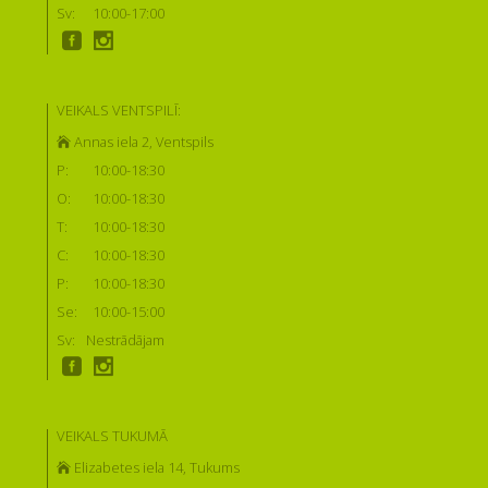
Sv:
10:00-17:00
VEIKALS VENTSPILĪ:
Annas iela 2, Ventspils
P:
10:00-18:30
O:
10:00-18:30
T:
10:00-18:30
C:
10:00-18:30
P:
10:00-18:30
Se:
10:00-15:00
Sv:
Nestrādājam
VEIKALS TUKUMĀ
Elizabetes iela 14, Tukums