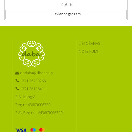
2,50
€
Pievienot grozam
LIETOŠANAS
NOTEIKUMI
dbdaba@dbdaba.lv
+371 26739266
+371 26136411
SIA "Kongs"
Reģ.nr 43603006320
PVN Reģ.nr LV43603006320