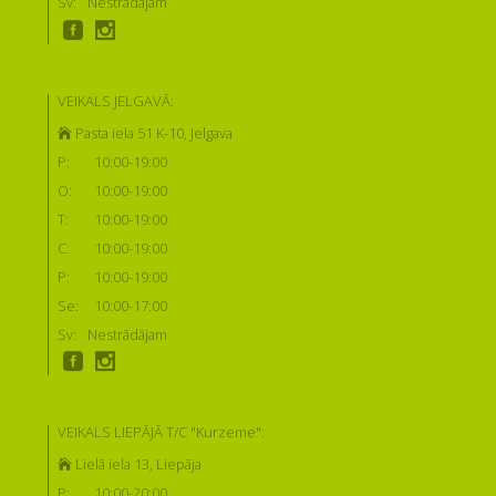
Sv:
Nestrādājam
VEIKALS JELGAVĀ:
Pasta iela 51 K-10, Jelgava
P:
10:00-19:00
O:
10:00-19:00
T:
10:00-19:00
C:
10:00-19:00
P:
10:00-19:00
Se:
10:00-17:00
Sv:
Nestrādājam
VEIKALS LIEPĀJĀ T/C "Kurzeme":
Lielā iela 13, Liepāja
P:
10:00-20:00