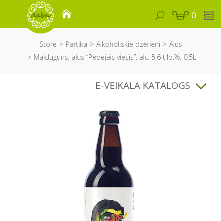
0
Store
Pārtika
Alkoholiskie dzērieni
Alus
Malduguns, alus “Pēdējais viesis”, alc. 5,6 tilp.%, 0,5L
E-VEIKALA KATALOGS