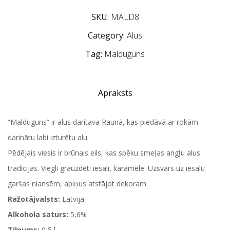
SKU:
MALD8
Category:
Alus
Tag:
Malduguns
Apraksts
“Malduguns” ir alus darītava Raunā, kas piedāvā ar rokām
darinātu labi izturētu alu.
Pēdējais viesis ir brūnais eils, kas spēku smeļas angļu alus
tradīcijās. Viegli grauzdēti iesali, karamele. Uzsvars uz iesalu
garšas niansēm, apiņus atstājot dekoram.
Ražotājvalsts:
Latvija
Alkohola saturs:
5,6%
Tilpums:
0,5 l