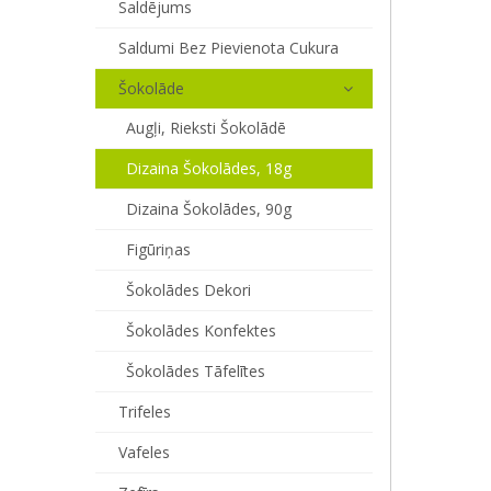
Saldējums
Saldumi Bez Pievienota Cukura
Šokolāde
Augļi, Rieksti Šokolādē
Dizaina Šokolādes, 18g
Dizaina Šokolādes, 90g
Figūriņas
Šokolādes Dekori
Šokolādes Konfektes
Šokolādes Tāfelītes
Trifeles
Vafeles