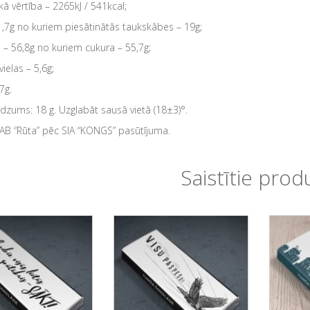
kā vērtība – 2265kJ / 541kcal;
1,7g no kuriem piesātinātās taukskābes – 19g;
i – 56,8g no kuriem cukura – 55,7g;
ielas – 5,6g;
7g.
zums: 18 g. Uzglabāt sausā vietā (18±3)°.
AB “Rūta” pēc SIA “KONGS” pasūtījuma.
Saistītie prod