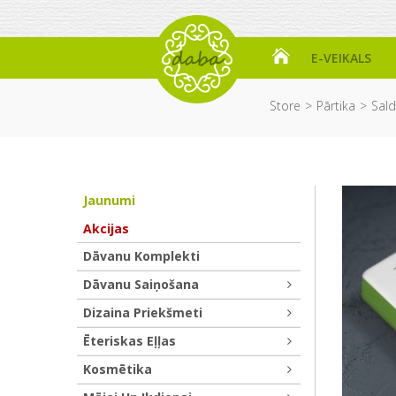
E-VEIKALS
Store
Pārtika
Sal
Jaunumi
Akcijas
Dāvanu Komplekti
Dāvanu Saiņošana
Dizaina Priekšmeti
Ēteriskas Eļļas
Kosmētika