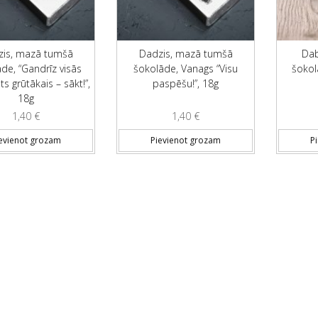
is, mazā tumšā
Dadzis, mazā tumšā
Da
de, “Gandrīz visās
šokolāde, Vanags “Visu
šokol
ts grūtākais – sākt!”,
paspēšu!”, 18g
18g
1,40
€
1,40
€
evienot grozam
Pievienot grozam
P