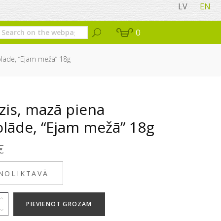
LV
EN
0
lāde, “Ejam mežā” 18g
zis, mazā piena
olāde, “Ejam mežā” 18g
€
 NOLIKTAVĀ
PIEVIENOT GROZAM