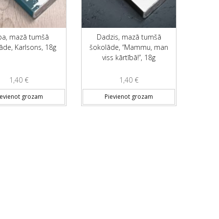
ba, mazā tumšā
Dadzis, mazā tumšā
āde, Karlsons, 18g
šokolāde, “Mammu, man
viss kārtībā!”, 18g
1,40
€
1,40
€
ievienot grozam
Pievienot grozam