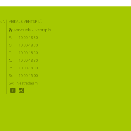
e":
VEIKALS VENTSPILĪ:
Annas iela 2, Ventspils
P:
10:00-18:30
O:
10:00-18:30
T:
10:00-18:30
C:
10:00-18:30
P:
10:00-18:30
Se:
10:00-15:00
Sv:
Nestrādājam