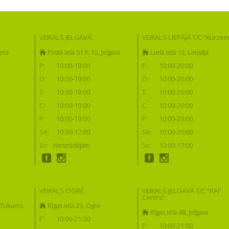
VEIKALS JELGAVĀ:
VEIKALS LIEPĀJĀ T/C "Kurzem
era
Pasta iela 51 K-10, Jelgava
Lielā iela 13, Liepāja
P:
10:00-19:00
P:
10:00-20:00
O:
10:00-19:00
O:
10:00-20:00
T:
10:00-19:00
T:
10:00-20:00
C:
10:00-19:00
C:
10:00-20:00
P:
10:00-19:00
P:
10:00-20:00
Se:
10:00-17:00
Se:
10:00-20:00
Sv:
Nestrādājam
Sv:
10:00-17:00
VEIKALS OGRĒ:
VEIKALS JELGAVĀ T/C "RAF
Centrs":
, Tukums
Rīgas iela 23, Ogre
Rīgas iela 48, Jelgava
P:
10:00-21:00
P:
10:00-21:00