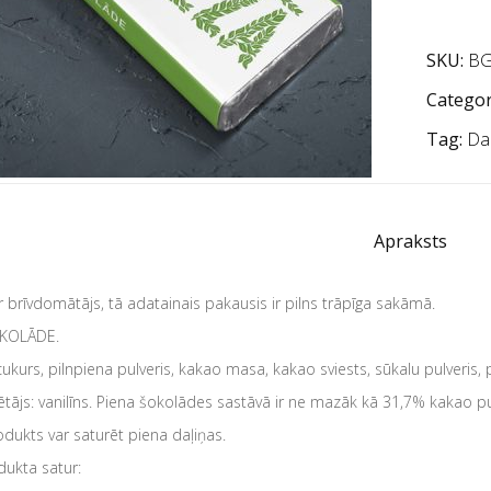
SKU:
BG
Categor
Tag:
Da
Apraksts
ir brīvdomātājs, tā adatainais pakausis ir pilns trāpīga sakāmā.
OKOLĀDE.
cukurs, pilnpiena pulveris, kakao masa, kakao sviests, sūkalu pulveris, p
tājs: vanilīns. Piena šokolādes sastāvā ir ne mazāk kā 31,7% kakao 
odukts var saturēt piena daļiņas.
ukta satur: