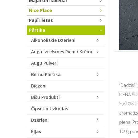
Mājai Un Ikdienai
Nice Place
Papīrlietas
Pārtika
Alkoholiskie Dzērieni
Augu Izcelsmes Pieni / Krēmi
Augu Pulveri
Bērnu Pārtika
“Dadzis” 
Biezeņi
PIENA Š
Bišu Produkti
Sastāvs: 
Čipsi Un Uzkodas
aromatizē
Dzērieni
piena. Pr
Eļļas
100g prod