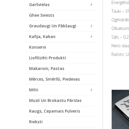
Enerģētis
Garšvielas
Tauki – 3
Ghee Sviests
Ogļhidrāt
Graudaugi Un Pākšaugi
Olbaltumv
Kafija, Kakao
Sāls – 0,2
Neto daud
Konservi
Ražots: U
Liofilizēti Produkti
Makaroni, Pastas
Mērces, Smērīši, Piedevas
Milti
Musli Un Brokastu Pārslas
Raugs, Cepamais Pulveris
Rieksti