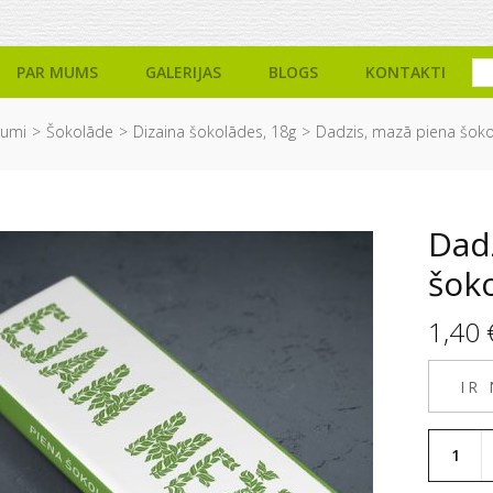
PAR MUMS
GALERIJAS
BLOGS
KONTAKTI
dumi
Šokolāde
Dizaina šokolādes, 18g
Dadzis, mazā piena šoko
Dad
šok
1,40
IR