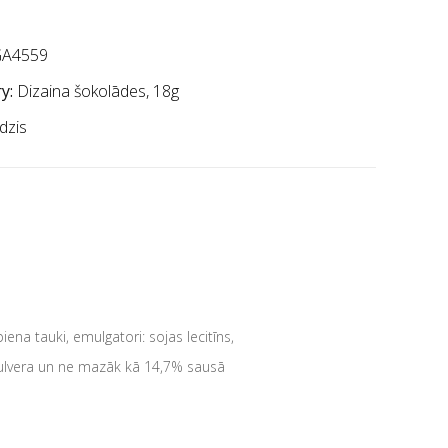
A4559
y:
Dizaina šokolādes, 18g
dzis
iena tauki, emulgatori: sojas lecitīns,
pulvera un ne mazāk kā 14,7% sausā