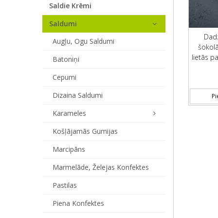
Saldie Krēmi
Saldumi
Dadz
Augļu, Ogu Saldumi
šokolā
lietās pa
Batoniņi
Cepumi
Dizaina Saldumi
Pi
Karameles
Košļājamās Gumijas
Marcipāns
Marmelāde, Želejas Konfektes
Pastilas
Piena Konfektes