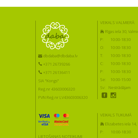
VEIKALS VALMIERĀ:
Rīgas iela 30, Valmi
P:
10:00-18:30
O:
10:00-18:30
T:
10:00-18:30
dbdaba@dbdaba.lv
C:
10:00-18:30
+371 26739266
P:
10:00-18:30
+371 26136411
Se:
10:00-15:00
SIA "Kongs"
Sv:
Nestrādājam
Reģ.nr 43603006320
PVN Reģ.nr LV43603006320
VEIKALS TUKUMĀ
Elizabetes iela 14
P:
10:00-18:30
LIETOŠANAS NOTEIKUMI