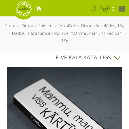
0
Store
Pārtika
Saldumi
Šokolāde
Dizaina šokolādes, 18g
Dadzis, mazā tumšā šokolāde, “Mammu, man viss kārtībā!”,
18g
E-VEIKALA KATALOGS