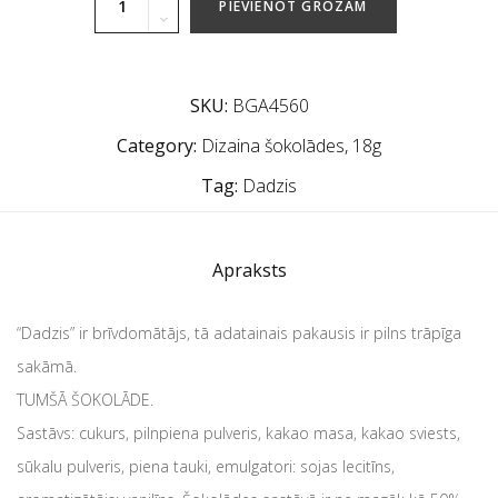
PIEVIENOT GROZAM
SKU:
BGA4560
Category:
Dizaina šokolādes, 18g
Tag:
Dadzis
Apraksts
“Dadzis” ir brīvdomātājs, tā adatainais pakausis ir pilns trāpīga
sakāmā.
TUMŠĀ ŠOKOLĀDE.
Sastāvs: cukurs, pilnpiena pulveris, kakao masa, kakao sviests,
sūkalu pulveris, piena tauki, emulgatori: sojas lecitīns,