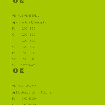
VEIKALS VENTSPILĪ:
Annas iela 2, Ventspils
P:
10:00-18:30
O:
10:00-18:30
T:
10:00-18:30
C:
10:00-18:30
P:
10:00-18:30
Se:
10:00-15:00
Sv:
Nestrādājam
VEIKALS TUKUMĀ
Elizabetes iela 14, Tukums
P:
10:00-18:30
O:
10:00-18:30