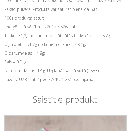
aromatizētājs: vanilīns. Šokolādes sastāvā ir ne mazāk kā 50%
kakao pulvera. Produkts var saturēt piena daļiņas.
100g produkta satur:
Enerģētiskā vērtība – 2201kJ / 526kcal;
Tauki – 31,3g no kuriem piesātinātās taukskābes – 18,7g;
Ogļhidrāti – 51,7g no kuriem cukura – 49,1g;
Olbaltumvielas – 4,9g;
Sāls – 0,01g.
Neto daudzums: 18 g. Uzglabāt sausā vietā (18±3)°.
Ražots: UAB “Rūta” pēc SIA “KONGS” pasūtījuma.
Saistītie produkti