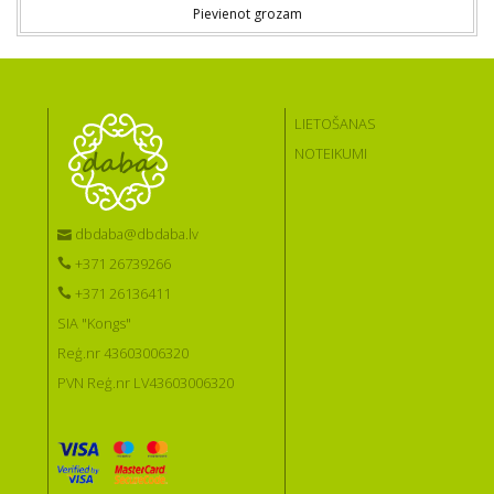
Pievienot grozam
LIETOŠANAS
NOTEIKUMI
dbdaba@dbdaba.lv
+371 26739266
+371 26136411
SIA "Kongs"
Reģ.nr 43603006320
PVN Reģ.nr LV43603006320