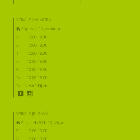
VEIKALS VALMIERĀ:
Rīgas iela 30, Valmiera
P:
10:00-18:30
O:
10:00-18:30
T:
10:00-18:30
C:
10:00-18:30
P:
10:00-18:30
Se:
10:00-15:00
Sv:
Nestrādājam
VEIKALS JELGAVĀ:
Pasta iela 51 K-10, Jelgava
P:
10:00-19:00
O:
10:00-19:00