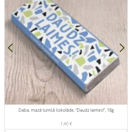
Daba, mazā tumšā šokolāde, “Daudz laimes!”, 18g
1,40
€