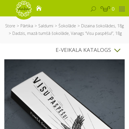
0
Store
Pārtika
Saldumi
Šokolāde
Dizaina šokolādes, 18g
Dadzis, mazā tumšā šokolāde, Vanags “Visu paspēšu!”, 18g
E-VEIKALA KATALOGS