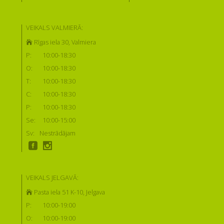
VEIKALS VALMIERĀ:
Rīgas iela 30, Valmiera
P:
10:00-18:30
O:
10:00-18:30
T:
10:00-18:30
C:
10:00-18:30
P:
10:00-18:30
Se:
10:00-15:00
Sv:
Nestrādājam
VEIKALS JELGAVĀ:
Pasta iela 51 K-10, Jelgava
P:
10:00-19:00
O:
10:00-19:00