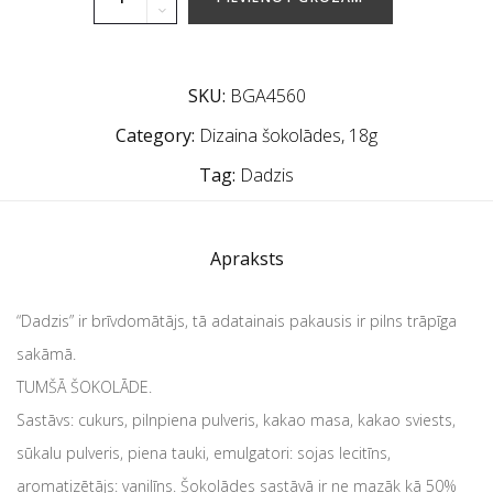
SKU:
BGA4560
Category:
Dizaina šokolādes, 18g
Tag:
Dadzis
Apraksts
“Dadzis” ir brīvdomātājs, tā adatainais pakausis ir pilns trāpīga
sakāmā.
TUMŠĀ ŠOKOLĀDE.
Sastāvs: cukurs, pilnpiena pulveris, kakao masa, kakao sviests,
sūkalu pulveris, piena tauki, emulgatori: sojas lecitīns,
aromatizētājs: vanilīns. Šokolādes sastāvā ir ne mazāk kā 50%