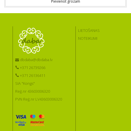
Pievienot grozam
LIETOŠANAS
NOTEIKUMI
dbdaba@dbdaba.lv
+371 26739266
+371 26136411
SIA "Kongs"
Reģ.nr 43603006320
PVN Reģ.nr LV43603006320