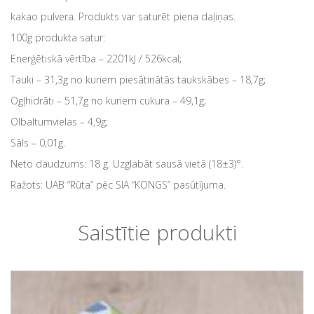
kakao pulvera. Produkts var saturēt piena daļiņas.
100g produkta satur:
Enerģētiskā vērtība – 2201kJ / 526kcal;
Tauki – 31,3g no kuriem piesātinātās taukskābes – 18,7g;
Ogļhidrāti – 51,7g no kuriem cukura – 49,1g;
Olbaltumvielas – 4,9g;
Sāls – 0,01g.
Neto daudzums: 18 g. Uzglabāt sausā vietā (18±3)°.
Ražots: UAB “Rūta” pēc SIA “KONGS” pasūtījuma.
Saistītie produkti