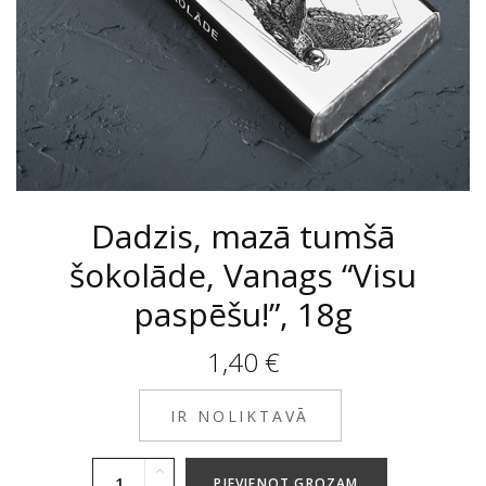
Dadzis, mazā tumšā
šokolāde, Vanags “Visu
paspēšu!”, 18g
1,40
€
IR NOLIKTAVĀ
PIEVIENOT GROZAM