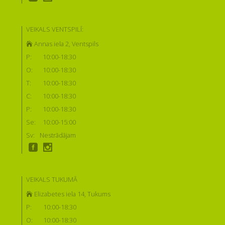
VEIKALS VENTSPILĪ:
Annas iela 2, Ventspils
P:
10:00-18:30
O:
10:00-18:30
T:
10:00-18:30
C:
10:00-18:30
P:
10:00-18:30
Se:
10:00-15:00
Sv:
Nestrādājam
VEIKALS TUKUMĀ
Elizabetes iela 14, Tukums
P:
10:00-18:30
O:
10:00-18:30