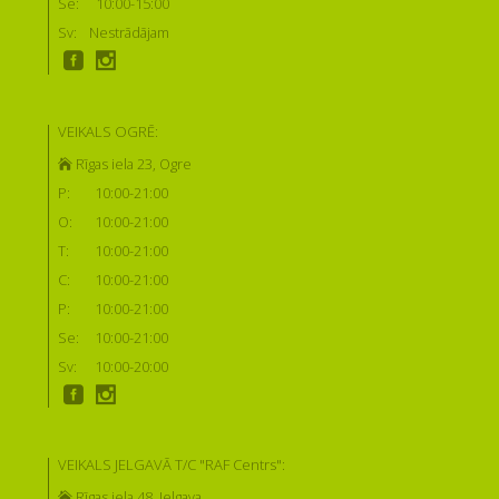
Se:
10:00-15:00
Sv:
Nestrādājam
VEIKALS OGRĒ:
Rīgas iela 23, Ogre
P:
10:00-21:00
O:
10:00-21:00
T:
10:00-21:00
C:
10:00-21:00
P:
10:00-21:00
Se:
10:00-21:00
Sv:
10:00-20:00
VEIKALS JELGAVĀ T/C "RAF Centrs":
Rīgas iela 48, Jelgava