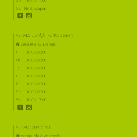
Se:
10:00-17:00
Sv:
Nestrādājam
VEIKALS LIEPĀJĀ T/C "Kurzeme":
Lielā iela 13, Liepāja
P:
10:00-20:00
O:
10:00-20:00
T:
10:00-20:00
C:
10:00-20:00
P:
10:00-20:00
Se:
10:00-20:00
Sv:
10:00-17:00
VEIKALS VENTSPILĪ:
Annas iela 2, Ventspils