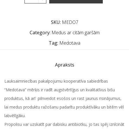
SKU:
MEDO7
Category:
Medus ar citām garšām
Tag:
Medotava
Apraksts
Lauksaimniecības pakalpojumu kooperatīva sabiedrības
“Medotava” mērķis ir radīt augstvērtīgus un kvalitatīvus bišu
produktus, kā arī pilnveidot esošos un rast jaunus risinājumus,
lai medus produktu ražošanu padarītu produktīvāku un bitēm vēl
labvēlīgāku.
Propolisu var uzskatīt par dabisku antibiotku, jo tas spēj iznīcināt