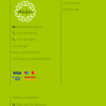
LIETOŠANAS
NOTEIKUMI
dbdaba@dbdaba.lv
+371 26739266
+371 26136411
SIA "Kongs"
Reģ.nr 43603006320
PVN Reģ.nr LV43603006320
VEIKALS VALMIERĀ:
Rīgas iela 30, Valmiera