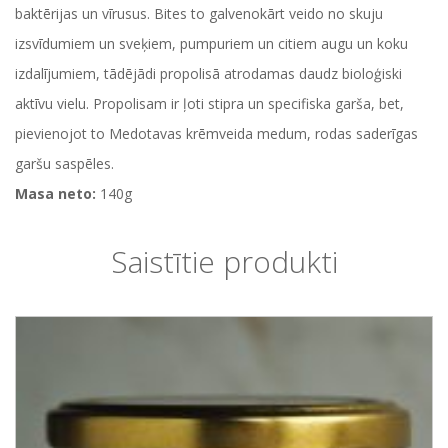
baktērijas un vīrusus. Bites to galvenokārt veido no skuju
izsvīdumiem un sveķiem, pumpuriem un citiem augu un koku
izdalījumiem, tādējādi propolisā atrodamas daudz bioloģiski
aktīvu vielu. Propolisam ir ļoti stipra un specifiska garša, bet,
pievienojot to Medotavas krēmveida medum, rodas saderīgas
garšu saspēles.
Masa neto:
140g
Saistītie produkti