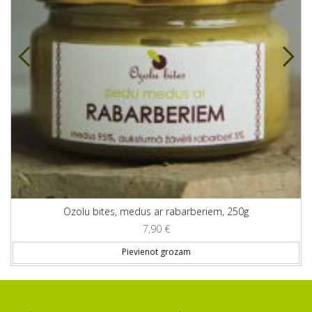
Ozolu bites, medus ar rabarberiem, 250g
7,90
€
Pievienot grozam