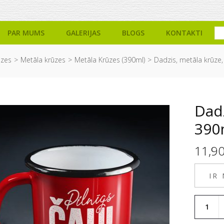
PAR MUMS
GALERIJAS
BLOGS
KONTAKTI
ūzes
Metāla krūzes
Metāla Krūzes (390ml)
Dadzis, metāla krūze, 
Dadz
390m
11,9
IR