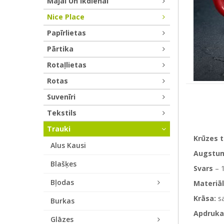
Mājai Un Ikdienai
Nice Place
Papīrlietas
Pārtika
Rotaļlietas
Rotas
Suvenīri
Tekstils
Trauki
Krūzes 
Alus Kausi
Augstu
Blašķes
Svars
– 
Bļodas
Materiāl
Krāsa:
sa
Burkas
Apdruka
Glāzes