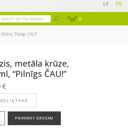
LV
EN
0
390ml, “Pilnīgs ČAU!”
is, metāla krūze,
l, “Pilnīgs ČAU!”
0
€
 NOLIKTAVĀ
PIEVIENOT GROZAM