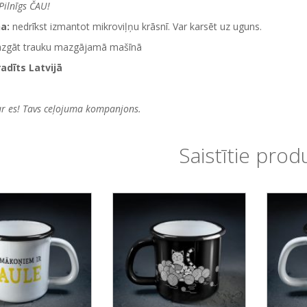
Pilnīgs ČAU!
a:
nedrīkst izmantot mikroviļņu krāsnī. Var karsēt uz uguns.
azgāt trauku mazgājamā mašīnā
radīts Latvijā
ur es! Tavs ceļojuma kompanjons.
Saistītie prod