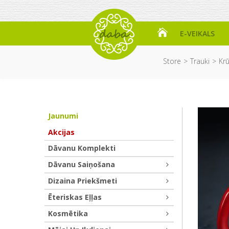
E-VEIKALS
Store
Trauki
Kr
Jaunumi
Akcijas
Dāvanu Komplekti
Dāvanu Saiņošana
Dizaina Priekšmeti
Ēteriskas Eļļas
Kosmētika