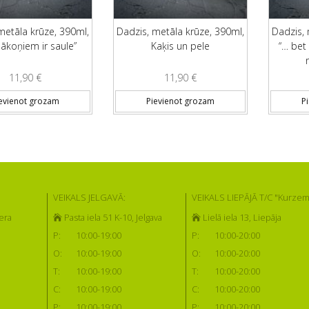
metāla krūze, 390ml,
Dadzis, metāla krūze, 390ml,
Dadzis, 
mākoņiem ir saule”
Kaķis un pele
“… bet
11,90
€
11,90
€
evienot grozam
Pievienot grozam
P
VEIKALS JELGAVĀ:
VEIKALS LIEPĀJĀ T/C "Kurzem
era
Pasta iela 51 K-10, Jelgava
Lielā iela 13, Liepāja
P:
10:00-19:00
P:
10:00-20:00
O:
10:00-19:00
O:
10:00-20:00
T:
10:00-19:00
T:
10:00-20:00
C:
10:00-19:00
C:
10:00-20:00
P:
10:00-19:00
P:
10:00-20:00