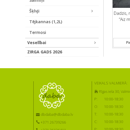
Salmiņi
Šķīvji
Dadzis, 
“Aiz 
Tējkannas (1,2L)
Termosi
Veselībai
Pi
ZIRGA GADS 2026
VEIKALS VALMIERĀ:
Rīgas iela 30, Valmi
P:
10:00-18:30
O:
10:00-18:30
T:
10:00-18:30
dbdaba@dbdaba.lv
C:
10:00-18:30
+371 26739266
P:
10:00-18:30