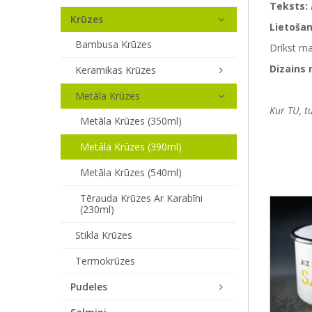
Teksts:
Krūzes
Lietošan
Bambusa Krūzes
Drīkst m
Dizains 
Keramikas Krūzes
Metāla Krūzes
Kur TU, t
Metāla Krūzes (350ml)
Metāla Krūzes (390ml)
Metāla Krūzes (540ml)
Tērauda Krūzes Ar Karabīni
(230ml)
Stikla Krūzes
Termokrūzes
Pudeles