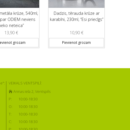
metāla krūze, 540ml,
Dadzis, tērauda krūze ar
 par ODIEM neviens
karabīni, 230ml, “Esi priecīgs”
neko neteica”
13,90
€
10,90
€
ievienot grozam
Pievienot grozam
e":
VEIKALS VENTSPILĪ:
Annas iela 2, Ventspils
P:
10:00-18:30
O:
10:00-18:30
T:
10:00-18:30
C:
10:00-18:30
P:
10:00-18:30