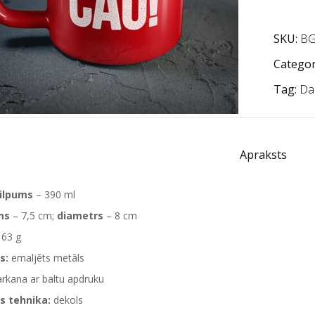
SKU:
BG
Categor
Tag:
Da
Apraksts
tilpums
– 390 ml
ms
– 7,5 cm;
diametrs
– 8 cm
163 g
s:
emaljēts metāls
rkana ar baltu apdruku
s tehnika:
dekols