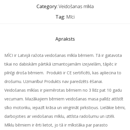
Category:
Veidošanas mīkla
Tag:
Mīci
Apraksts
MĪCI ir Latvijā ražota veidošanas mīkla bērniem. Tā ir gatavota
tikai no dabiskām pārtikā izmantojamām izejvielām, tāpēc ir
pilnīgi droša bērniem. Produkti ir CE sertificēti, kas apliecina to
drošumu. Uzmanību! Produkts nav paredzēts ēšanai.
Veidošanas mīklas ir piemērotas bērniem no 3 līdz pat 10 gadu
vecumam. Mazākajiem bērniem veidošanas masa palīdz attīstīt
sīko motoriku, iepazīt krāsa un vingrināt pirkstiņus. Lielākie bērni,
darbojoties ar veidošanas mīklu, attīsta radošumu un iztēli.
Mīklu bērniem ir ērti lietot, jo tā ir mīkstāka par parasto