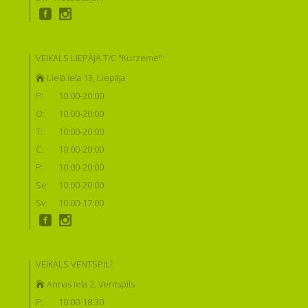
VEIKALS LIEPĀJĀ T/C "Kurzeme":
Lielā iela 13, Liepāja
P:
10:00-20:00
O:
10:00-20:00
T:
10:00-20:00
C:
10:00-20:00
P:
10:00-20:00
Se:
10:00-20:00
Sv:
10:00-17:00
VEIKALS VENTSPILĪ:
Annas iela 2, Ventspils
P:
10:00-18:30