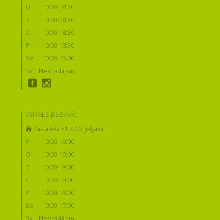
O:
10:00-18:30
T:
10:00-18:30
C:
10:00-18:30
P:
10:00-18:30
Se:
10:00-15:00
Sv:
Nestrādājam
VEIKALS JELGAVĀ:
Pasta iela 51 K-10, Jelgava
P:
10:00-19:00
O:
10:00-19:00
T:
10:00-19:00
C:
10:00-19:00
P:
10:00-19:00
Se:
10:00-17:00
Sv:
Nestrādājam