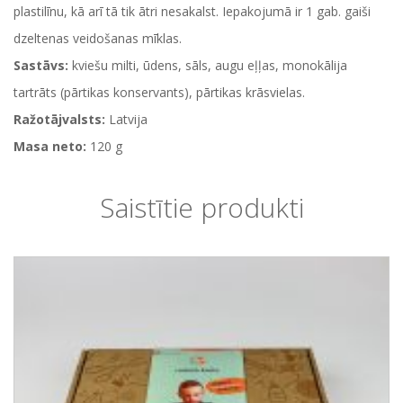
plastilīnu, kā arī tā tik ātri nesakalst. Iepakojumā ir 1 gab. gaiši
dzeltenas veidošanas mīklas.
Sastāvs:
kviešu milti, ūdens, sāls, augu eļļas, monokālija
tartrāts (pārtikas konservants), pārtikas krāsvielas.
Ražotājvalsts:
Latvija
Masa neto:
120 g
Saistītie produkti