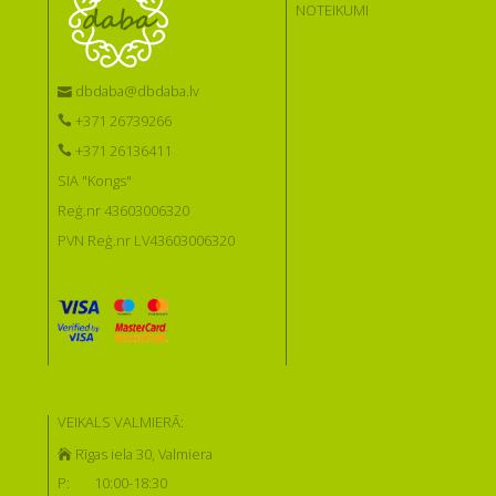
NOTEIKUMI
dbdaba@dbdaba.lv
+371 26739266
+371 26136411
SIA "Kongs"
Reģ.nr 43603006320
PVN Reģ.nr LV43603006320
VEIKALS VALMIERĀ:
Rīgas iela 30, Valmiera
P:
10:00-18:30