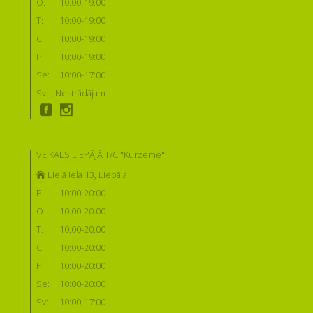
O:
10:00-19:00
T:
10:00-19:00
C:
10:00-19:00
P:
10:00-19:00
Se:
10:00-17:00
Sv:
Nestrādājam
VEIKALS LIEPĀJĀ T/C "Kurzeme":
Lielā iela 13, Liepāja
P:
10:00-20:00
O:
10:00-20:00
T:
10:00-20:00
C:
10:00-20:00
P:
10:00-20:00
Se:
10:00-20:00
Sv:
10:00-17:00