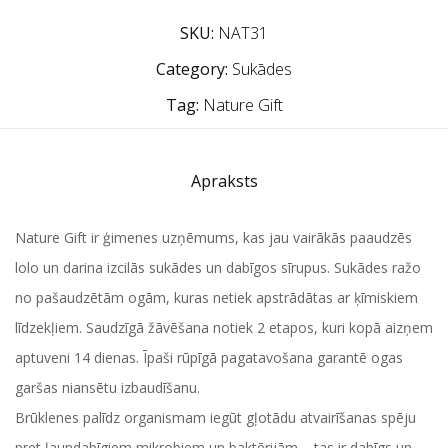
SKU:
NAT31
Category:
Sukādes
Tag:
Nature Gift
Apraksts
Nature Gift ir ģimenes uzņēmums, kas jau vairākās paaudzēs
lolo un darina izcilās sukādes un dabīgos sīrupus. Sukādes ražo
no pašaudzētām ogām, kuras netiek apstrādātas ar ķīmiskiem
līdzekļiem. Saudzīgā žāvēšana notiek 2 etapos, kuri kopā aizņem
aptuveni 14 dienas. Īpaši rūpīgā pagatavošana garantē ogas
garšas niansētu izbaudīšanu.
Brūklenes palīdz organismam iegūt gļotādu atvairīšanas spēju
pret ļaundabīgiem mikrobiem un baktērijām – tas ir dabīgs un