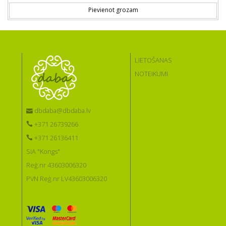
Pievienot grozam
LIETOŠANAS
NOTEIKUMI
dbdaba@dbdaba.lv
+371 26739266
+371 26136411
SIA "Kongs"
Reģ.nr 43603006320
PVN Reģ.nr LV43603006320