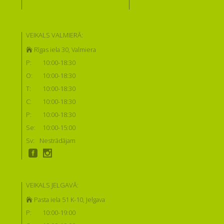
VEIKALS VALMIERĀ:
Rīgas iela 30, Valmiera
P:
10:00-18:30
O:
10:00-18:30
T:
10:00-18:30
C:
10:00-18:30
P:
10:00-18:30
Se:
10:00-15:00
Sv:
Nestrādājam
VEIKALS JELGAVĀ:
Pasta iela 51 K-10, Jelgava
P:
10:00-19:00