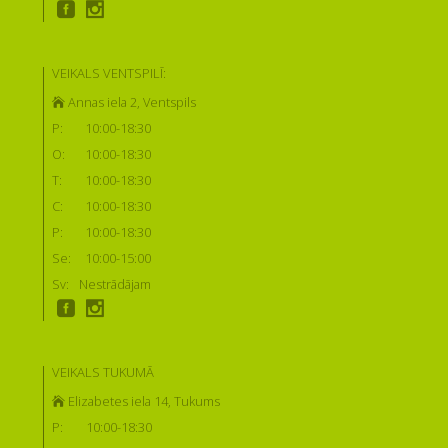
VEIKALS VENTSPILĪ:
Annas iela 2, Ventspils
P:
10:00-18:30
O:
10:00-18:30
T:
10:00-18:30
C:
10:00-18:30
P:
10:00-18:30
Se:
10:00-15:00
Sv:
Nestrādājam
VEIKALS TUKUMĀ
Elizabetes iela 14, Tukums
P:
10:00-18:30