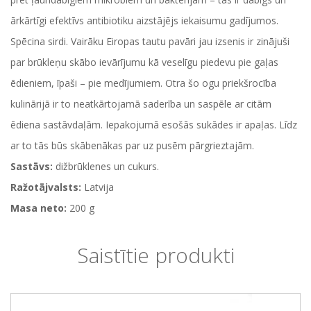
ārkārtīgi efektīvs antibiotiku aizstājējs iekaisumu gadījumos.
Spēcina sirdi. Vairāku Eiropas tautu pavāri jau izsenis ir zinājuši
par brūkleņu skābo ievārījumu kā veselīgu piedevu pie gaļas
ēdieniem, īpaši – pie medījumiem. Otra šo ogu priekšrocība
kulinārijā ir to neatkārtojamā saderība un saspēle ar citām
ēdiena sastāvdaļām. Iepakojumā esošās sukādes ir apaļas. Līdz
ar to tās būs skābenākas par uz pusēm pārgrieztajām.
Sastāvs:
dižbrūklenes un cukurs.
Ražotājvalsts:
Latvija
Masa neto:
200 g
Saistītie produkti