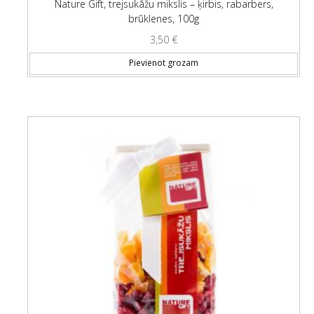
Nature Gift, trejsukāžu mikslis – ķirbis, rabarbers,
brūklenes, 100g
3,50
€
Pievienot grozam