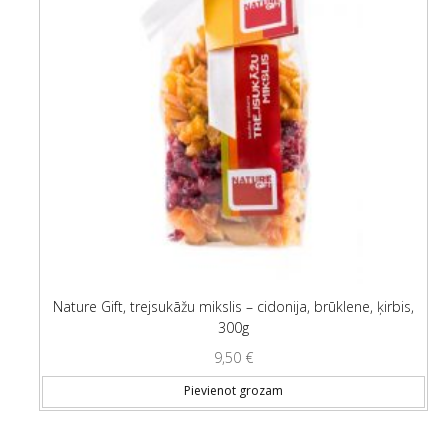
Nature Gift, trejsukāžu mikslis – cidonija, brūklene, ķirbis,
300g
9,50
€
Pievienot grozam