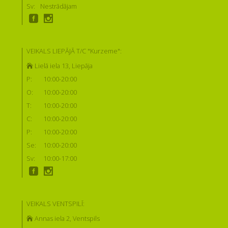
Sv:
Nestrādājam
VEIKALS LIEPĀJĀ T/C "Kurzeme":
Lielā iela 13, Liepāja
P:
10:00-20:00
O:
10:00-20:00
T:
10:00-20:00
C:
10:00-20:00
P:
10:00-20:00
Se:
10:00-20:00
Sv:
10:00-17:00
VEIKALS VENTSPILĪ:
Annas iela 2, Ventspils