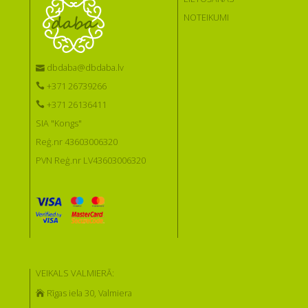
NOTEIKUMI
dbdaba@dbdaba.lv
+371 26739266
+371 26136411
SIA "Kongs"
Reģ.nr 43603006320
PVN Reģ.nr LV43603006320
VEIKALS VALMIERĀ:
Rīgas iela 30, Valmiera