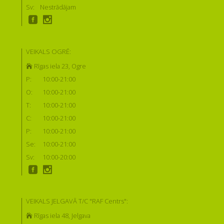
Sv:
Nestrādājam
VEIKALS OGRĒ:
Rīgas iela 23, Ogre
P:
10:00-21:00
O:
10:00-21:00
T:
10:00-21:00
C:
10:00-21:00
P:
10:00-21:00
Se:
10:00-21:00
Sv:
10:00-20:00
VEIKALS JELGAVĀ T/C "RAF Centrs":
Rīgas iela 48, Jelgava