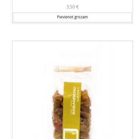
3,50
€
Pievienot grozam