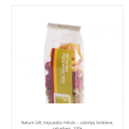
Nature Gift, trejsukāžu mikslis – cidonija, brūklene,
rabarbers, 100g