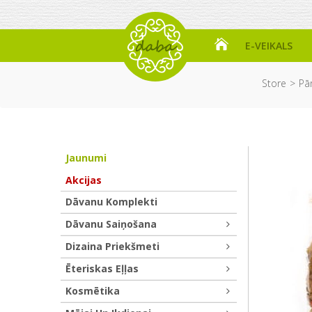
E-VEIKALS
Store
Pār
Jaunumi
Akcijas
Dāvanu Komplekti
Dāvanu Saiņošana
Dizaina Priekšmeti
Ēteriskas Eļļas
Kosmētika