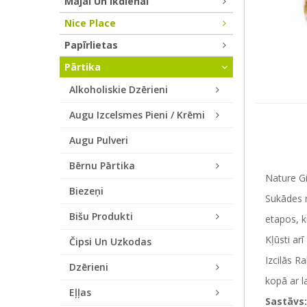
Mājai Un Ikdienai
Nice Place
Papīrlietas
Pārtika
Alkoholiskie Dzērieni
Augu Izcelsmes Pieni / Krēmi
Augu Pulveri
Bērnu Pārtika
Nature Gi
Biezeņi
Sukādes 
Bišu Produkti
etapos, k
Kļūsti ar
Čipsi Un Uzkodas
Izcilās R
Dzērieni
kopā ar l
Eļļas
Sastāvs