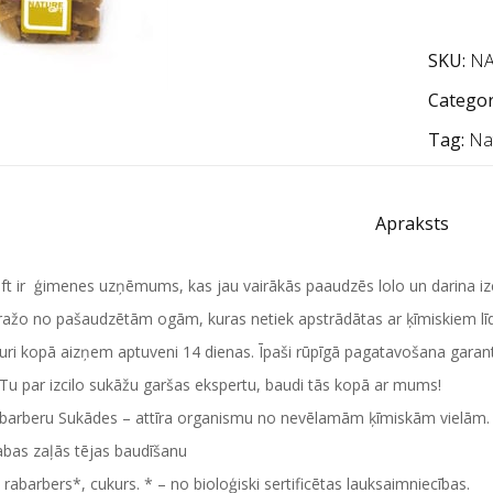
SKU:
NA
Categor
Tag:
Nat
Apraksts
ft ir ģimenes uzņēmums, kas jau vairākās paaudzēs lolo un darina izc
ražo no pašaudzētām ogām, kuras netiek apstrādātas ar ķīmiskiem lī
uri kopā aizņem aptuveni 14 dienas. Īpaši rūpīgā pagatavošana garan
ī Tu par izcilo sukāžu garšas ekspertu, baudi tās kopā ar mums!
abarberu Sukādes – attīra organismu no nevēlamām ķīmiskām vielām. 
abas zaļās tējas baudīšanu
:
rabarbers*, cukurs. * – no bioloģiski sertificētas lauksaimniecības.