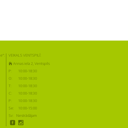
e":
VEIKALS VENTSPILĪ:
Annas iela 2, Ventspils
P:
10:00-18:30
O:
10:00-18:30
T:
10:00-18:30
C:
10:00-18:30
P:
10:00-18:30
Se:
10:00-15:00
Sv:
Nestrādājam