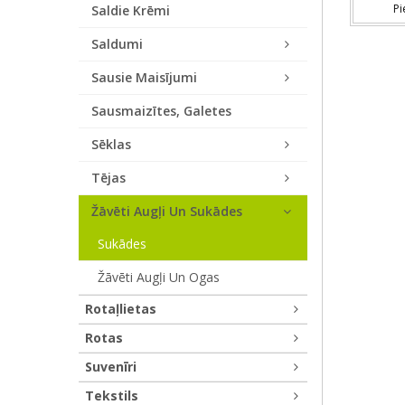
Pi
Saldie Krēmi
Saldumi
Sausie Maisījumi
Sausmaizītes, Galetes
Sēklas
Tējas
Žāvēti Augļi Un Sukādes
Sukādes
Žāvēti Augļi Un Ogas
Rotaļlietas
Rotas
Suvenīri
Tekstils