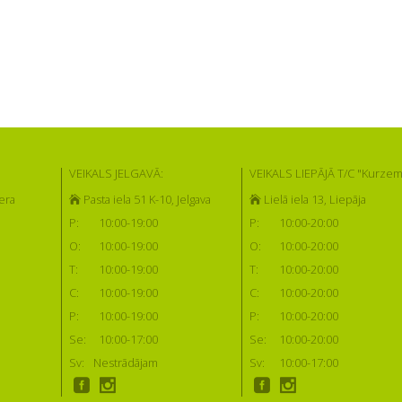
VEIKALS JELGAVĀ:
VEIKALS LIEPĀJĀ T/C "Kurzem
era
Pasta iela 51 K-10, Jelgava
Lielā iela 13, Liepāja
P:
10:00-19:00
P:
10:00-20:00
O:
10:00-19:00
O:
10:00-20:00
T:
10:00-19:00
T:
10:00-20:00
C:
10:00-19:00
C:
10:00-20:00
P:
10:00-19:00
P:
10:00-20:00
Se:
10:00-17:00
Se:
10:00-20:00
Sv:
Nestrādājam
Sv:
10:00-17:00