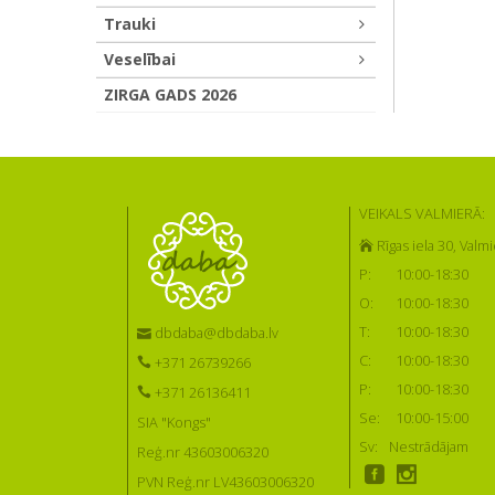
Trauki
Veselībai
ZIRGA GADS 2026
VEIKALS VALMIERĀ:
Rīgas iela 30, Valmi
P:
10:00-18:30
O:
10:00-18:30
T:
10:00-18:30
dbdaba@dbdaba.lv
C:
10:00-18:30
+371 26739266
P:
10:00-18:30
+371 26136411
Se:
10:00-15:00
SIA "Kongs"
Sv:
Nestrādājam
Reģ.nr 43603006320
PVN Reģ.nr LV43603006320