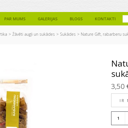
PAR MUMS
GALERIJAS
BLOGS
KONTAKTI
tika
Žāvēti augļi un sukādes
Sukādes
Nature Gift, rabarberu su
Natu
suk
3,50
IR