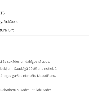
T5
y:
Sukādes
ure Gift
ilās sukādes un dabīgos sīrupus.
dzekļiem. Saudzīgā žāvēšana notiek 2
tē ogas garšas niansētu izbaudīšanu.
Rabarberu sukādes ļoti labi sader