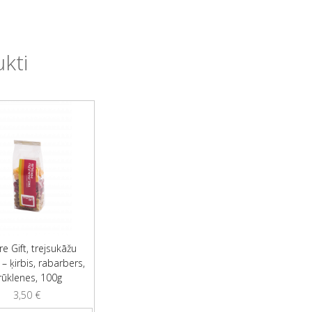
ukti
e Gift, trejsukāžu
 – ķirbis, rabarbers,
rūklenes, 100g
3,50
€