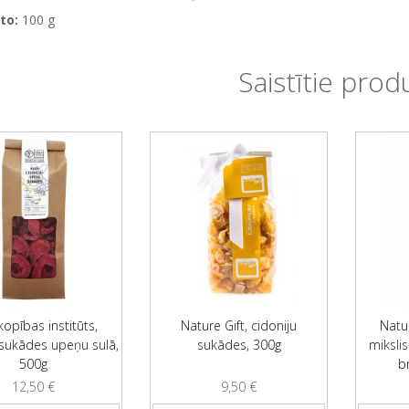
to:
100 g
Saistītie prod
opības institūts,
Nature Gift, cidoniju
Natur
 sukādes upeņu sulā,
sukādes, 300g
mikslis
500g
b
12,50
€
9,50
€